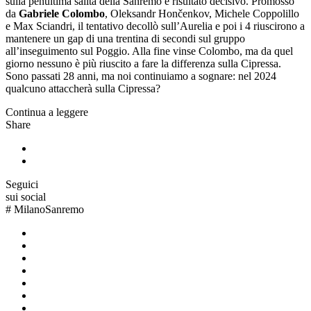
sulla penultima salita della Sanremo è risultato decisivo. Promosso
da
Gabriele Colombo
, Oleksandr Hončenkov, Michele Coppolillo
e Max Sciandri, il tentativo decollò sull’Aurelia e poi i 4 riuscirono a
mantenere un gap di una trentina di secondi sul gruppo
all’inseguimento sul Poggio. Alla fine vinse Colombo, ma da quel
giorno nessuno è più riuscito a fare la differenza sulla Cipressa.
Sono passati 28 anni, ma noi continuiamo a sognare: nel 2024
qualcuno attaccherà sulla Cipressa?
Continua a leggere
Share
Seguici
sui social
#
MilanoSanremo