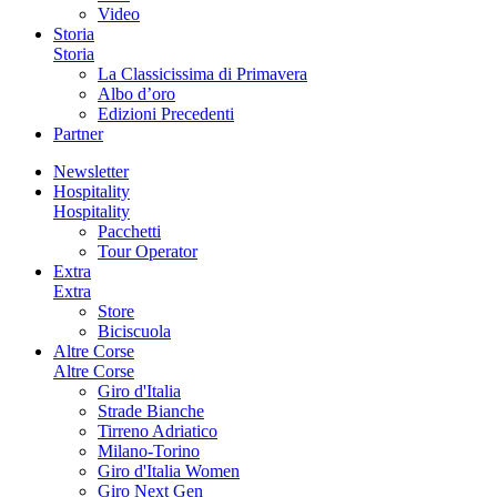
Video
Storia
Storia
La Classicissima di Primavera
Albo d’oro
Edizioni Precedenti
Partner
Newsletter
Hospitality
Hospitality
Pacchetti
Tour Operator
Extra
Extra
Store
Biciscuola
Altre Corse
Altre Corse
Giro d'Italia
Strade Bianche
Tirreno Adriatico
Milano-Torino
Giro d'Italia Women
Giro Next Gen