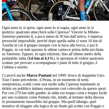
Ogni anno lo si spera, ogni anno lo si sogna, ogni anno lo si
ipotizza: qualcuno attaccherà sulla Cipressa? Vincere la Milano-
Sanremo partendo lì, a poco meno di 30 km dall’arrivo, è impresa
pressoché impossibile, perché dopo quella salita ci sono 10 km di
Aurelia in cui il gruppo insegue con la bava alla bocca, e poi il
Poggio, in cui tutti sparano le ultime cartucce prima della picchiata
su Sanremo. Eppure, in ogni edizione, fino all’ultimo metro della
pedalabile salita (
5,6 km al 4,1%
), la speranza di vedere qualcuno
scattare per provare a scompaginare i piani di tutto il gruppo, è
l’ultima a morire.
Ci provò anche
Marco Pantani
nel 1999: fresco di doppietta Giro-
Tour l’anno precedente, il Pirata, in un momento di semi-
onnipotenza, scattò come una molla sulla Cipressa mandando in
delirio un pubblico italiano raramente così coinvolto da questo sport.
Pur con 270 km sulle gambe, la salita era troppo corta e troppo facile
per uno scalatore come Pantani che, infatti, al termine della discesa
fu prontamente riassorbito dal gruppo. Ma quell’allungo, quel
tentativo di sfuggire alla logica di un finale già scritto con Poggio e