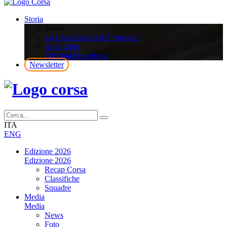
Storia
Storia
La Classicissima di Primavera
Albo d’oro
Edizioni Precedenti
Newsletter
ITA
ENG
Edizione 2026
Edizione 2026
Recap Corsa
Classifiche
Squadre
Media
Media
News
Foto