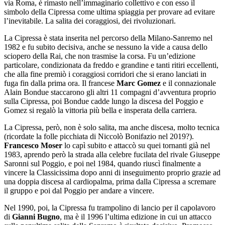
via Roma, è rimasto nell’immaginario collettivo e con esso il
simbolo della Cipressa come ultima spiaggia per provare ad evitare
l’inevitabile. La salita dei coraggiosi, dei rivoluzionari.
La Cipressa è stata inserita nel percorso della Milano-Sanremo nel
1982 e fu subito decisiva, anche se nessuno la vide a causa dello
sciopero della Rai, che non trasmise la corsa. Fu un’edizione
particolare, condizionata da freddo e grandine e tanti ritiri eccellenti,
che alla fine premiò i coraggiosi corridori che si erano lanciati in
fuga fin dalla prima ora. Il francese
Marc Gomez
e il connazionale
Alain Bondue staccarono gli altri 11 compagni d’avventura proprio
sulla Cipressa, poi Bondue cadde lungo la discesa del Poggio e
Gomez si regalò la vittoria più bella e insperata della carriera.
La Cipressa, però, non è solo salita, ma anche discesa, molto tecnica
(ricordate la folle picchiata di Niccolò Bonifazio nel 2019?).
Francesco Moser
lo capì subito e attaccò su quei tornanti già nel
1983, aprendo però la strada alla celebre fucilata del rivale Giuseppe
Saronni sul Poggio, e poi nel 1984, quando riuscì finalmente a
vincere la Classicissima dopo anni di inseguimento proprio grazie ad
una doppia discesa al cardiopalma, prima dalla Cipressa a scremare
il gruppo e poi dal Poggio per andare a vincere.
Nel 1990, poi, la Cipressa fu trampolino di lancio per il capolavoro
di
Gianni Bugno
, ma è il 1996 l’ultima edizione in cui un attacco