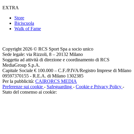
EXTRA
Store
Biciscuola
Walk of Fame
Copyright 2026 © RCS Sport Spa a socio unico
Sede legale: via Rizzoli, 8 – 20132 Milano
Soggetta ad attività di direzione e coordinamento di RCS
MediaGroup S.p.A.
Capitale Sociale € 100.000 – C.F./P.IVA/Registro Imprese di Milano
09597370155 - R.E.A. di Milano 1302385
Per la pubblicità:
CAIRORCS MEDIA
Preferenze sui cookie
-
Safeguarding
-
Cookie e Privacy Policy
-
Stato del consenso ai cookie: