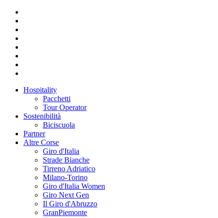
Hospitality
Pacchetti
Tour Operator
Sostenibilità
Biciscuola
Partner
Altre Corse
Giro d'Italia
Strade Bianche
Tirreno Adriatico
Milano-Torino
Giro d'Italia Women
Giro Next Gen
Il Giro d'Abruzzo
GranPiemonte