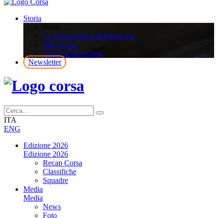
Storia
Storia
La Classicissima di Primavera
Albo d’oro
Edizioni Precedenti
Newsletter
ITA
ENG
Edizione 2026
Edizione 2026
Recap Corsa
Classifiche
Squadre
Media
Media
News
Foto