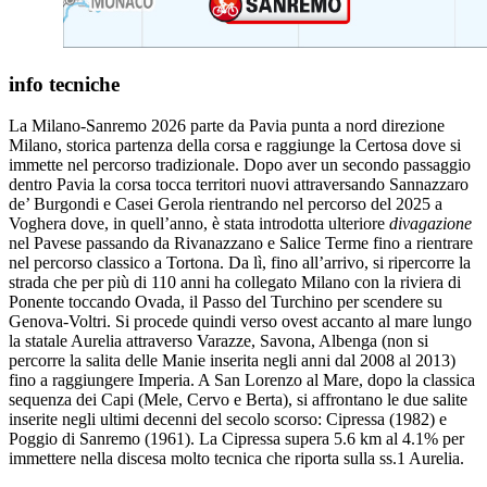
info tecniche
La Milano-Sanremo 2026 parte da Pavia punta a nord direzione
Milano, storica partenza della corsa e raggiunge la Certosa dove si
immette nel percorso tradizionale. Dopo aver un secondo passaggio
dentro Pavia la corsa tocca territori nuovi attraversando Sannazzaro
de’ Burgondi e Casei Gerola rientrando nel percorso del 2025 a
Voghera dove, in quell’anno, è stata introdotta ulteriore
divagazione
nel Pavese passando da Rivanazzano e Salice Terme fino a rientrare
nel percorso classico a Tortona. Da lì, fino all’arrivo, si ripercorre la
strada che per più di 110 anni ha collegato Milano con la riviera di
Ponente toccando Ovada, il Passo del Turchino per scendere su
Genova-Voltri. Si procede quindi verso ovest accanto al mare lungo
la statale Aurelia attraverso Varazze, Savona, Albenga (non si
percorre la salita delle Manie inserita negli anni dal 2008 al 2013)
fino a raggiungere Imperia. A San Lorenzo al Mare, dopo la classica
sequenza dei Capi (Mele, Cervo e Berta), si affrontano le due salite
inserite negli ultimi decenni del secolo scorso: Cipressa (1982) e
Poggio di Sanremo (1961). La Cipressa supera 5.6 km al 4.1% per
immettere nella discesa molto tecnica che riporta sulla ss.1 Aurelia.