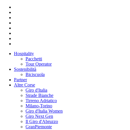
Hospitality
Pacchetti
Tour Operator
Sostenibilità
Biciscuola
Partner
Altre Corse
Giro d'Italia
Strade Bianche
Tirreno Adriatico
Milano-Torino
Giro d'Italia Women
Giro Next Gen
Il Giro d'Abruzzo
GranPiemonte