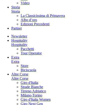
Video
Storia
Storia
La Classicissima di Primavera
Albo d’oro
Edizioni Precedenti
Partner
Newsletter
Hospitality
Hospitality
Pacchetti
Tour Operator
Extra
Extra
Store
Biciscuola
Altre Corse
Altre Corse
Giro d'Italia
Strade Bianche
Tirreno Adriatico
Milano-Torino
Giro d'Italia Women
Giro Next Gen