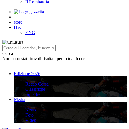
Il Lombardia
store
ITA
ENG
Cerca
Non sono stati trovati risultati per la tua ricerca...
Edizione 2026
Edizione 2026
Recap Corsa
Classifiche
Squadre
Media
Media
News
Foto
Video