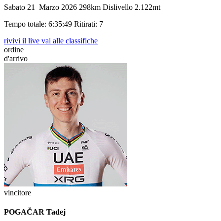
Sabato 21 Marzo 2026
298km
Dislivello 2.122mt
Tempo totale: 6:35:49
Ritirati: 7
rivivi il live
vai alle classifiche
ordine
d'arrivo
vincitore
POGAČAR Tadej