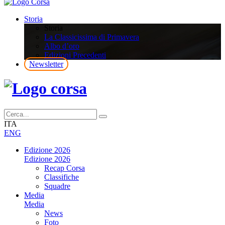
Storia
Storia
La Classicissima di Primavera
Albo d’oro
Edizioni Precedenti
Newsletter
ITA
ENG
Edizione 2026
Edizione 2026
Recap Corsa
Classifiche
Squadre
Media
Media
News
Foto