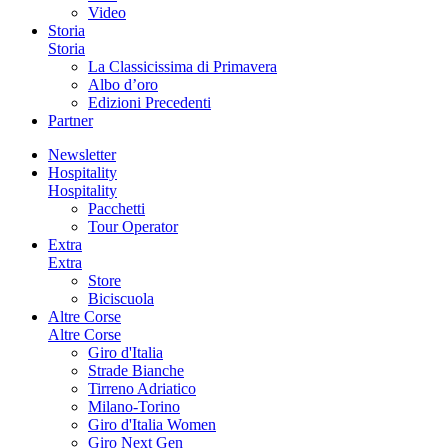
Video
Storia
Storia
La Classicissima di Primavera
Albo d’oro
Edizioni Precedenti
Partner
Newsletter
Hospitality
Hospitality
Pacchetti
Tour Operator
Extra
Extra
Store
Biciscuola
Altre Corse
Altre Corse
Giro d'Italia
Strade Bianche
Tirreno Adriatico
Milano-Torino
Giro d'Italia Women
Giro Next Gen