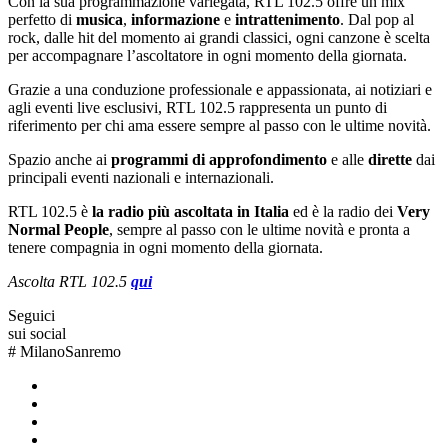
Con la sua programmazione variegata, RTL 102.5 offre un mix
perfetto di
musica
,
informazione
e
intrattenimento
. Dal pop al
rock, dalle hit del momento ai grandi classici, ogni canzone è scelta
per accompagnare l’ascoltatore in ogni momento della giornata.
Grazie a una conduzione professionale e appassionata, ai notiziari e
agli eventi live esclusivi, RTL 102.5 rappresenta un punto di
riferimento per chi ama essere sempre al passo con le ultime novità.
Spazio anche ai
programmi di approfondimento
e alle
dirette
dai
principali eventi nazionali e internazionali.
RTL 102.5 è
la radio più ascoltata in Italia
ed è la radio dei
Very
Normal People
, sempre al passo con le ultime novità e pronta a
tenere compagnia in ogni momento della giornata.
Ascolta RTL 102.5
qui
Seguici
sui social
#
MilanoSanremo