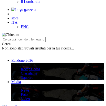
Il Lombardia
store
ITA
ENG
Cerca
Non sono stati trovati risultati per la tua ricerca...
Edizione 2026
Edizione 2026
Recap Corsa
Classifiche
Squadre
Media
Media
News
Foto
Video