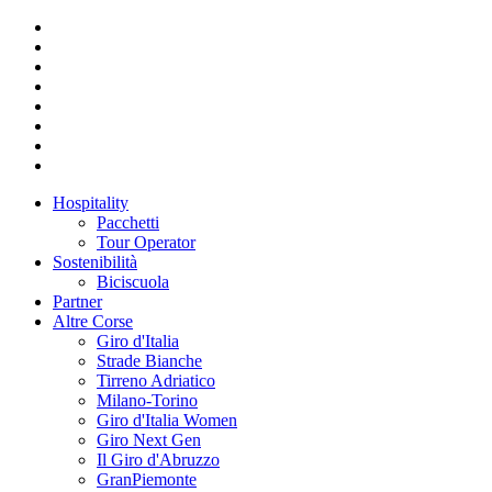
Hospitality
Pacchetti
Tour Operator
Sostenibilità
Biciscuola
Partner
Altre Corse
Giro d'Italia
Strade Bianche
Tirreno Adriatico
Milano-Torino
Giro d'Italia Women
Giro Next Gen
Il Giro d'Abruzzo
GranPiemonte