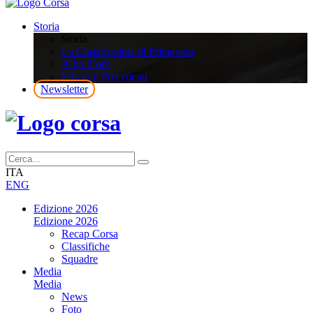
Storia
Storia
La Classicissima di Primavera
Albo d’oro
Edizioni Precedenti
Newsletter
ITA
ENG
Edizione 2026
Edizione 2026
Recap Corsa
Classifiche
Squadre
Media
Media
News
Foto