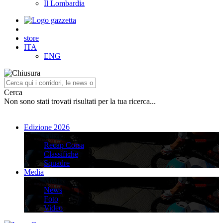
Il Lombardia
store
ITA
ENG
Cerca
Non sono stati trovati risultati per la tua ricerca...
Edizione 2026
Edizione 2026
Recap Corsa
Classifiche
Squadre
Media
Media
News
Foto
Video