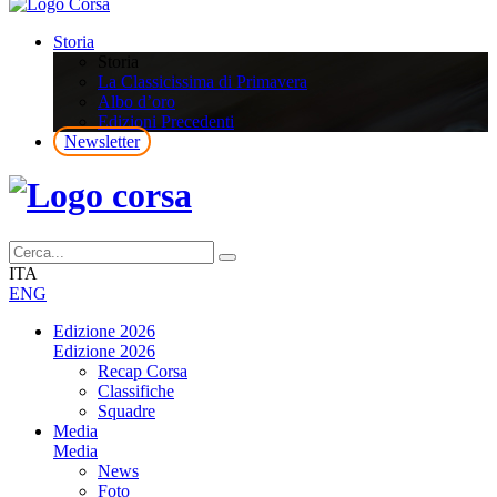
Storia
Storia
La Classicissima di Primavera
Albo d’oro
Edizioni Precedenti
Newsletter
ITA
ENG
Edizione 2026
Edizione 2026
Recap Corsa
Classifiche
Squadre
Media
Media
News
Foto