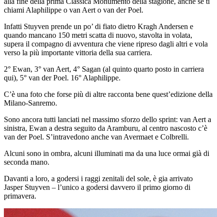
alla fine della prima Classica Monumento della stagione, anche se ti
chiami Alaphilippe o van Aert o van der Poel.
Infatti Stuyven prende un po’ di fiato dietro Kragh Andersen e
quando mancano 150 metri scatta di nuovo, stavolta in volata,
supera il compagno di avventura che viene ripreso dagli altri e vola
verso la più importante vittoria della sua carriera.
2° Ewan, 3° van Aert, 4° Sagan (al quinto quarto posto in carriera
qui), 5° van der Poel. 16° Alaphilippe.
C’è una foto che forse più di altre racconta bene quest’edizione della
Milano-Sanremo.
Sono ancora tutti lanciati nel massimo sforzo dello sprint: van Aert a
sinistra, Ewan a destra seguito da Aramburu, al centro nascosto c’è
van der Poel. S’intravedono anche van Avermaet e Colbrelli.
Alcuni sono in ombra, alcuni illuminati ma da una luce ormai già di
seconda mano.
Davanti a loro, a godersi i raggi zenitali del sole, è gia arrivato
Jasper Stuyven – l’unico a godersi davvero il primo giorno di
primavera.