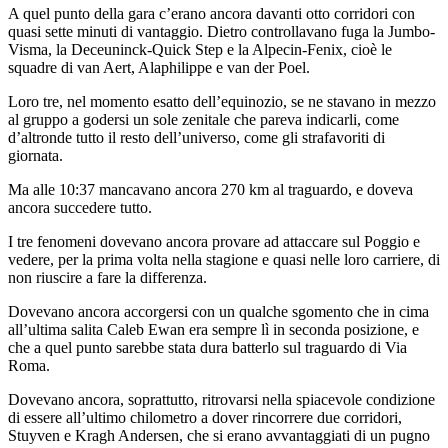
A quel punto della gara c’erano ancora davanti otto corridori con
quasi sette minuti di vantaggio. Dietro controllavano fuga la Jumbo-
Visma, la Deceuninck-Quick Step e la Alpecin-Fenix, cioè le
squadre di van Aert, Alaphilippe e van der Poel.
Loro tre, nel momento esatto dell’equinozio, se ne stavano in mezzo
al gruppo a godersi un sole zenitale che pareva indicarli, come
d’altronde tutto il resto dell’universo, come gli strafavoriti di
giornata.
Ma alle 10:37 mancavano ancora 270 km al traguardo, e doveva
ancora succedere tutto.
I tre fenomeni dovevano ancora provare ad attaccare sul Poggio e
vedere, per la prima volta nella stagione e quasi nelle loro carriere, di
non riuscire a fare la differenza.
Dovevano ancora accorgersi con un qualche sgomento che in cima
all’ultima salita Caleb Ewan era sempre lì in seconda posizione, e
che a quel punto sarebbe stata dura batterlo sul traguardo di Via
Roma.
Dovevano ancora, soprattutto, ritrovarsi nella spiacevole condizione
di essere all’ultimo chilometro a dover rincorrere due corridori,
Stuyven e Kragh Andersen, che si erano avvantaggiati di un pugno