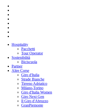
Hospitality
Pacchetti
Tour Operator
Sostenibilità
Biciscuola
Partner
Altre Corse
Giro d'Italia
Strade Bianche
Tirreno Adriatico
Milano-Torino
Giro d'Italia Women
Giro Next Gen
Il Giro d'Abruzzo
GranPiemonte