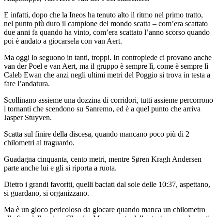
E infatti, dopo che la Ineos ha tenuto alto il ritmo nel primo tratto,
nel punto più duro il campione del mondo scatta – com’era scattato
due anni fa quando ha vinto, com’era scattato l’anno scorso quando
poi è andato a giocarsela con van Aert.
Ma oggi lo seguono in tanti, troppi. In contropiede ci provano anche
van der Poel e van Aert, ma il gruppo è sempre lì, come è sempre lì
Caleb Ewan che anzi negli ultimi metri del Poggio si trova in testa a
fare l’andatura.
Scollinano assieme una dozzina di corridori, tutti assieme percorrono
i tornanti che scendono su Sanremo, ed è a quel punto che arriva
Jasper Stuyven.
Scatta sul finire della discesa, quando mancano poco più di 2
chilometri al traguardo.
Guadagna cinquanta, cento metri, mentre Søren Kragh Andersen
parte anche lui e gli si riporta a ruota.
Dietro i grandi favoriti, quelli baciati dal sole delle 10:37, aspettano,
si guardano, si organizzano.
Ma è un gioco pericoloso da giocare quando manca un chilometro