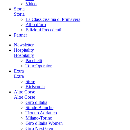
Video
Storia
Storia
La Classicissima di Primavera
Albo d’oro
Edizioni Precedenti
Partner
Newsletter
Hospitality
Hospitality
Pacchetti
Tour Operator
Extra
Extra
Store
Biciscuola
Altre Corse
Altre Corse
Giro d'Italia
Strade Bianche
Tirreno Adriatico
Milano-Torino
Giro d'Italia Women
Giro Next Gen