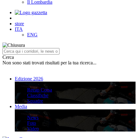
Il Lombardia
store
ITA
ENG
Cerca
Non sono stati trovati risultati per la tua ricerca...
Edizione 2026
Edizione 2026
Recap Corsa
Classifiche
Squadre
Media
Media
News
Foto
Video