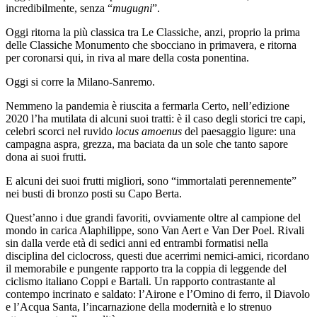
incredibilmente, senza “
mugugni
”.
Oggi ritorna la più classica tra Le Classiche, anzi, proprio la prima
delle Classiche Monumento che sbocciano in primavera, e ritorna
per coronarsi qui, in riva al mare della costa ponentina.
Oggi si corre la Milano-Sanremo.
Nemmeno la pandemia è riuscita a fermarla Certo, nell’edizione
2020 l’ha mutilata di alcuni suoi tratti: è il caso degli storici tre capi,
celebri scorci nel ruvido
locus amoenus
del paesaggio ligure: una
campagna aspra, grezza, ma baciata da un sole che tanto sapore
dona ai suoi frutti.
E alcuni dei suoi frutti migliori, sono “immortalati perennemente”
nei busti di bronzo posti su Capo Berta.
Quest’anno i due grandi favoriti, ovviamente oltre al campione del
mondo in carica Alaphilippe, sono Van Aert e Van Der Poel. Rivali
sin dalla verde età di sedici anni ed entrambi formatisi nella
disciplina del ciclocross, questi due acerrimi nemici-amici, ricordano
il memorabile e pungente rapporto tra la coppia di leggende del
ciclismo italiano Coppi e Bartali. Un rapporto contrastante al
contempo incrinato e saldato: l’Airone e l’Omino di ferro, il Diavolo
e l’Acqua Santa, l’incarnazione della modernità e lo strenuo