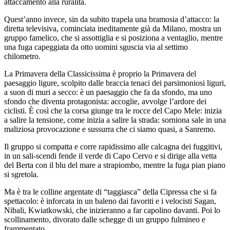
attaccamento alla ruralità.
Quest’anno invece, sin da subito trapela una bramosia d’attacco: la
diretta televisiva, cominciata ineditamente già da Milano, mostra un
gruppo famelico, che si assottiglia e si posiziona a ventaglio, mentre
una fuga capeggiata da otto uomini sguscia via al settimo
chilometro.
La Primavera della Classicissima è proprio la Primavera del
paesaggio ligure, scolpito dalle braccia tenaci dei parsimoniosi liguri,
a suon di muri a secco: è un paesaggio che fa da sfondo, ma uno
sfondo che diventa protagonista: accoglie, avvolge l’ardore dei
ciclisti. È così che la corsa giunge tra le rocce del Capo Mele: inizia
a salire la tensione, come inizia a salire la strada: sorniona sale in una
maliziosa provocazione e sussurra che ci siamo quasi, a Sanremo.
Il gruppo si compatta e corre rapidissimo alle calcagna dei fuggitivi,
in un sali-scendi fende il verde di Capo Cervo e si dirige alla vetta
del Berta con il blu del mare a strapiombo, mentre la fuga pian piano
si sgretola.
Ma è tra le colline argentate di “taggiasca” della Cipressa che si fa
spettacolo: è inforcata in un baleno dai favoriti e i velocisti Sagan,
Nibali, Kwiatkowski, che inizieranno a far capolino davanti. Poi lo
scollinamento, divorato dalle schegge di un gruppo fulmineo e
frammentato.