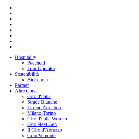
Hospitality
Pacchetti
Tour Operator
Sostenibilità
Biciscuola
Partner
Altre Corse
Giro d'Italia
Strade Bianche
Tirreno Adriatico
Milano-Torino
Giro d'Italia Women
Giro Next Gen
Il Giro d'Abruzzo
GranPiemonte