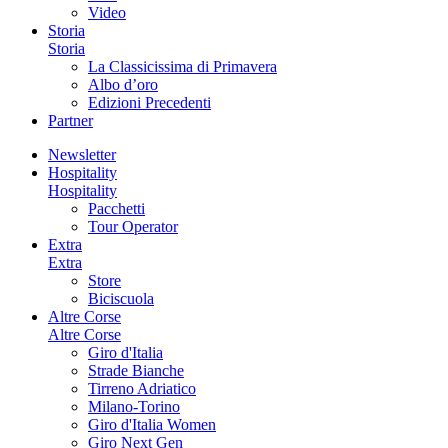
Video
Storia
Storia
La Classicissima di Primavera
Albo d’oro
Edizioni Precedenti
Partner
Newsletter
Hospitality
Hospitality
Pacchetti
Tour Operator
Extra
Extra
Store
Biciscuola
Altre Corse
Altre Corse
Giro d'Italia
Strade Bianche
Tirreno Adriatico
Milano-Torino
Giro d'Italia Women
Giro Next Gen