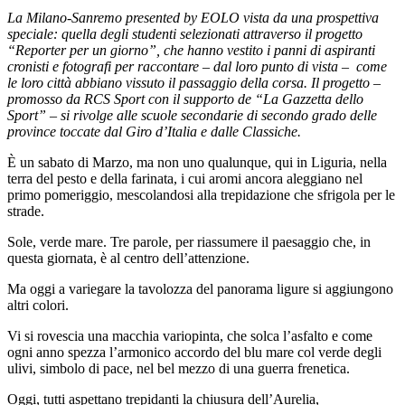
La Milano-Sanremo presented by EOLO vista da una prospettiva
speciale: quella degli studenti selezionati attraverso il progetto
“Reporter per un giorno”, che hanno vestito i panni di aspiranti
cronisti e fotografi per raccontare – dal loro punto di vista – come
le loro città abbiano vissuto il passaggio della corsa. Il progetto –
promosso da RCS Sport con il supporto de “La Gazzetta dello
Sport” – si rivolge alle scuole secondarie di secondo grado delle
province toccate dal Giro d’Italia e dalle Classiche.
È un sabato di Marzo, ma non uno qualunque, qui in Liguria, nella
terra del pesto e della farinata, i cui aromi ancora aleggiano nel
primo pomeriggio, mescolandosi alla trepidazione che sfrigola per le
strade.
Sole, verde mare. Tre parole, per riassumere il paesaggio che, in
questa giornata, è al centro dell’attenzione.
Ma oggi a variegare la tavolozza del panorama ligure si aggiungono
altri colori.
Vi si rovescia una macchia variopinta, che solca l’asfalto e come
ogni anno spezza l’armonico accordo del blu mare col verde degli
ulivi, simbolo di pace, nel bel mezzo di una guerra frenetica.
Oggi, tutti aspettano trepidanti la chiusura dell’Aurelia,