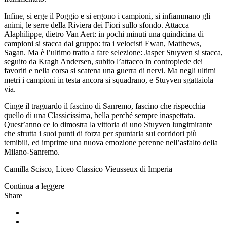
Infine, si erge il Poggio e si ergono i campioni, si infiammano gli
animi, le serre della Riviera dei Fiori sullo sfondo. Attacca
Alaphilippe, dietro Van Aert: in pochi minuti una quindicina di
campioni si stacca dal gruppo: tra i velocisti Ewan, Matthews,
Sagan. Ma è l’ultimo tratto a fare selezione: Jasper Stuyven si stacca,
seguito da Kragh Andersen, subito l’attacco in contropiede dei
favoriti e nella corsa si scatena una guerra di nervi. Ma negli ultimi
metri i campioni in testa ancora si squadrano, e Stuyven sgattaiola
via.
Cinge il traguardo il fascino di Sanremo, fascino che rispecchia
quello di una Classicissima, bella perché sempre inaspettata.
Quest’anno ce lo dimostra la vittoria di uno Stuyven lungimirante
che sfrutta i suoi punti di forza per spuntarla sui corridori più
temibili, ed imprime una nuova emozione perenne nell’asfalto della
Milano-Sanremo.
Camilla Scisco, Liceo Classico Vieusseux di Imperia
Continua a leggere
Share