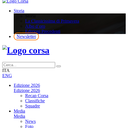
Storia
Storia
La Classicissima di Primavera
Albo d’oro
Edizioni Precedenti
Newsletter
ITA
ENG
Edizione 2026
Edizione 2026
Recap Corsa
Classifiche
Squadre
Media
Media
News
Foto