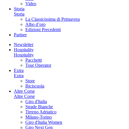
Video
Storia
Storia
La Classicissima di Primavera
Albo d’oro
Edizioni Precedenti
Partner
Newsletter
Hospitality
Hospitality
Pacchetti
Tour Operator
Extra
Extra
Store
Biciscuola
Altre Corse
Altre Corse
Giro d'Italia
Strade Bianche
Tirreno Adriatico
Milano-Torino
Giro d'Italia Women
Giro Next Gen