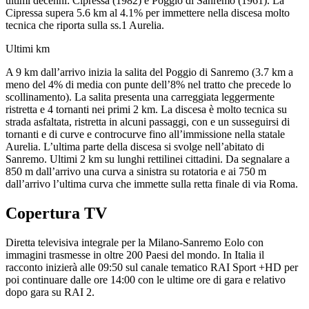
ultimi decenni: Cipressa (1982) e Poggio di Sanremo (1961). La
Cipressa supera 5.6 km al 4.1% per immettere nella discesa molto
tecnica che riporta sulla ss.1 Aurelia.
Ultimi km
A 9 km dall’arrivo inizia la salita del Poggio di Sanremo (3.7 km a
meno del 4% di media con punte dell’8% nel tratto che precede lo
scollinamento). La salita presenta una carreggiata leggermente
ristretta e 4 tornanti nei primi 2 km. La discesa è molto tecnica su
strada asfaltata, ristretta in alcuni passaggi, con e un susseguirsi di
tornanti e di curve e controcurve fino all’immissione nella statale
Aurelia. L’ultima parte della discesa si svolge nell’abitato di
Sanremo. Ultimi 2 km su lunghi rettilinei cittadini. Da segnalare a
850 m dall’arrivo una curva a sinistra su rotatoria e ai 750 m
dall’arrivo l’ultima curva che immette sulla retta finale di via Roma.
Copertura TV
Diretta televisiva integrale per la Milano-Sanremo Eolo con
immagini trasmesse in oltre 200 Paesi del mondo. In Italia il
racconto inizierà alle 09:50 sul canale tematico RAI Sport +HD per
poi continuare dalle ore 14:00 con le ultime ore di gara e relativo
dopo gara su RAI 2.