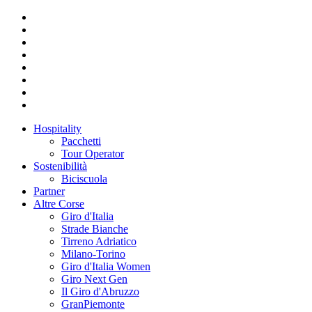
Hospitality
Pacchetti
Tour Operator
Sostenibilità
Biciscuola
Partner
Altre Corse
Giro d'Italia
Strade Bianche
Tirreno Adriatico
Milano-Torino
Giro d'Italia Women
Giro Next Gen
Il Giro d'Abruzzo
GranPiemonte