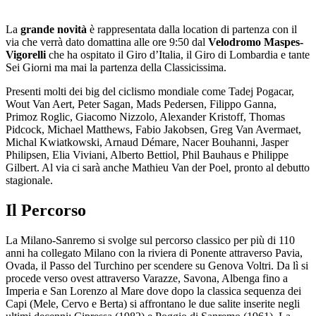
La
grande novità
è rappresentata dalla location di partenza con il
via che verrà dato domattina alle ore 9:50 dal
Velodromo Maspes-
Vigorelli
che ha ospitato il Giro d’Italia, il Giro di Lombardia e tante
Sei Giorni ma mai la partenza della Classicissima.
Presenti molti dei big del ciclismo mondiale come Tadej Pogacar,
Wout Van Aert, Peter Sagan, Mads Pedersen, Filippo Ganna,
Primoz Roglic, Giacomo Nizzolo, Alexander Kristoff, Thomas
Pidcock, Michael Matthews, Fabio Jakobsen, Greg Van Avermaet,
Michal Kwiatkowski, Arnaud Démare, Nacer Bouhanni, Jasper
Philipsen, Elia Viviani, Alberto Bettiol, Phil Bauhaus e Philippe
Gilbert. Al via ci sarà anche Mathieu Van der Poel, pronto al debutto
stagionale.
Il Percorso
La Milano-Sanremo si svolge sul percorso classico per più di 110
anni ha collegato Milano con la riviera di Ponente attraverso Pavia,
Ovada, il Passo del Turchino per scendere su Genova Voltri. Da lì si
procede verso ovest attraverso Varazze, Savona, Albenga fino a
Imperia e San Lorenzo al Mare dove dopo la classica sequenza dei
Capi (Mele, Cervo e Berta) si affrontano le due salite inserite negli