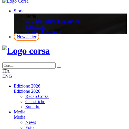
Storia
Storia
La Classicissima di Primavera
Albo d’oro
Edizioni Precedenti
Newsletter
ITA
ENG
Edizione 2026
Edizione 2026
Recap Corsa
Classifiche
Squadre
Media
Media
News
Foto