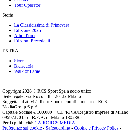
Tour Operator
Storia
La Classicissima di Primavera
Edizione 2026
Albo d’oro
Edizioni Precedenti
EXTRA
Store
Biciscuola
Walk of Fame
Copyright 2026 © RCS Sport Spa a socio unico
Sede legale: via Rizzoli, 8 – 20132 Milano
Soggetta ad attività di direzione e coordinamento di RCS
MediaGroup S.p.A.
Capitale Sociale € 100.000 – C.F./P.IVA/Registro Imprese di Milano
09597370155 - R.E.A. di Milano 1302385
Per la pubblicità:
CAIRORCS MEDIA
Preferenze sui cookie
-
Safeguarding
-
Cookie e Privacy Policy
-