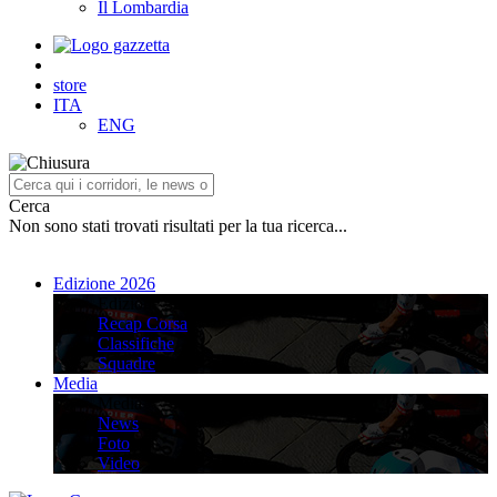
Il Lombardia
store
ITA
ENG
Cerca
Non sono stati trovati risultati per la tua ricerca...
Edizione 2026
Edizione 2026
Recap Corsa
Classifiche
Squadre
Media
Media
News
Foto
Video