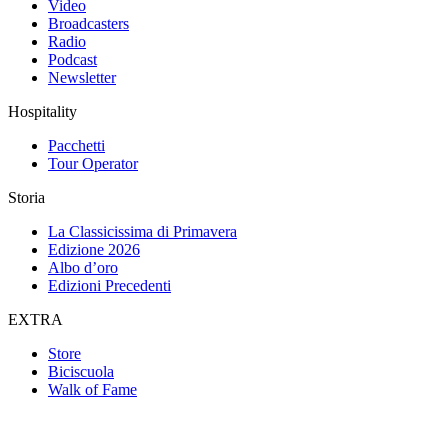
Video
Broadcasters
Radio
Podcast
Newsletter
Hospitality
Pacchetti
Tour Operator
Storia
La Classicissima di Primavera
Edizione 2026
Albo d’oro
Edizioni Precedenti
EXTRA
Store
Biciscuola
Walk of Fame