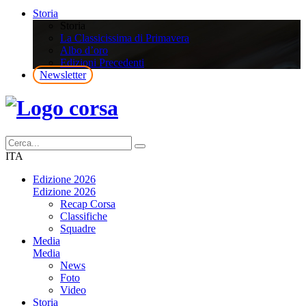
Storia
Storia
La Classicissima di Primavera
Albo d’oro
Edizioni Precedenti
Newsletter
ITA
Edizione 2026
Edizione 2026
Recap Corsa
Classifiche
Squadre
Media
Media
News
Foto
Video
Storia