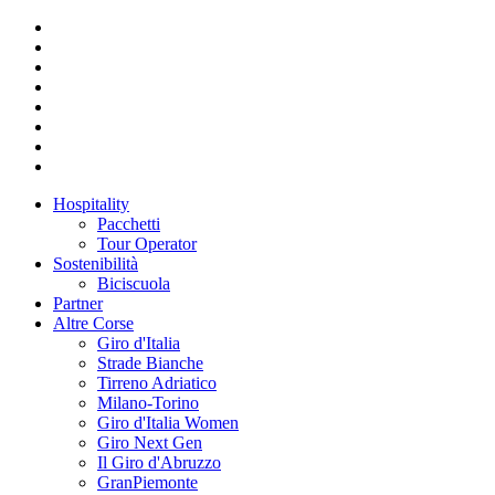
Hospitality
Pacchetti
Tour Operator
Sostenibilità
Biciscuola
Partner
Altre Corse
Giro d'Italia
Strade Bianche
Tirreno Adriatico
Milano-Torino
Giro d'Italia Women
Giro Next Gen
Il Giro d'Abruzzo
GranPiemonte