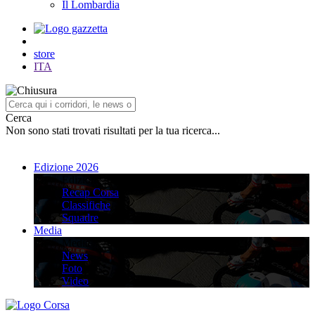
Il Lombardia
store
ITA
Cerca
Non sono stati trovati risultati per la tua ricerca...
Edizione 2026
Edizione 2026
Recap Corsa
Classifiche
Squadre
Media
Media
News
Foto
Video