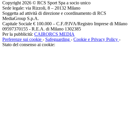
Copyright 2026 © RCS Sport Spa a socio unico
Sede legale: via Rizzoli, 8 – 20132 Milano
Soggetta ad attività di direzione e coordinamento di RCS
MediaGroup S.p.A.
Capitale Sociale € 100.000 – C.F./P.IVA/Registro Imprese di Milano
09597370155 - R.E.A. di Milano 1302385
Per la pubblicità:
CAIRORCS MEDIA
Preferenze sui cookie
-
Safeguarding
-
Cookie e Privacy Policy
-
Stato del consenso ai cookie: