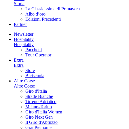
Storia
La Classicissima di Primavera
Albo d’oro
Edizioni Precedenti
Partner
Newsletter
Hospitality
Hospitality
Pacchetti
Tour Operator
Extra
Extra
Store
Biciscuola
Altre Corse
Altre Corse
Giro d'Italia
Strade Bianche
Tirreno Adriatico
Milano-Torino
Giro d'Italia Women
Giro Next Gen
Il Giro d'Abruzzo
GranPiemonte