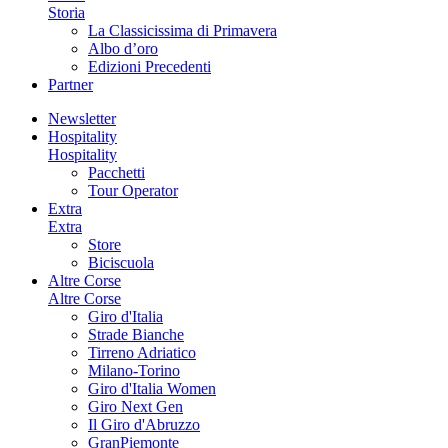
Storia
La Classicissima di Primavera
Albo d’oro
Edizioni Precedenti
Partner
Newsletter
Hospitality
Hospitality
Pacchetti
Tour Operator
Extra
Extra
Store
Biciscuola
Altre Corse
Altre Corse
Giro d'Italia
Strade Bianche
Tirreno Adriatico
Milano-Torino
Giro d'Italia Women
Giro Next Gen
Il Giro d'Abruzzo
GranPiemonte