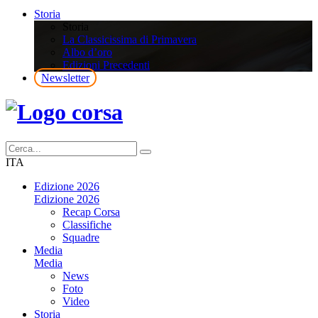
Storia
Storia
La Classicissima di Primavera
Albo d’oro
Edizioni Precedenti
Newsletter
ITA
Edizione 2026
Edizione 2026
Recap Corsa
Classifiche
Squadre
Media
Media
News
Foto
Video
Storia