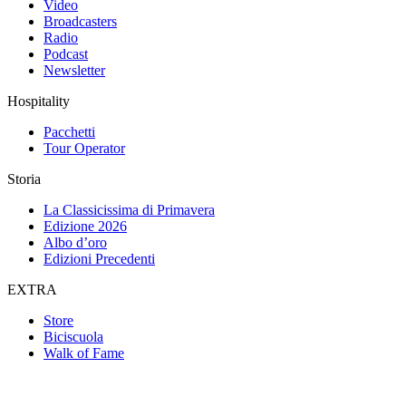
Video
Broadcasters
Radio
Podcast
Newsletter
Hospitality
Pacchetti
Tour Operator
Storia
La Classicissima di Primavera
Edizione 2026
Albo d’oro
Edizioni Precedenti
EXTRA
Store
Biciscuola
Walk of Fame