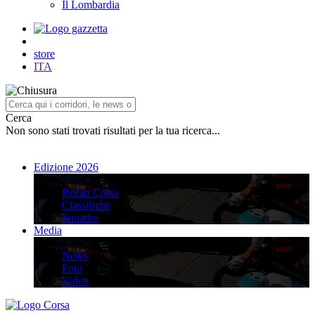
Il Lombardia
store
ITA
Cerca
Non sono stati trovati risultati per la tua ricerca...
Edizione 2026
Edizione 2026
Recap Corsa
Classifiche
Squadre
Media
Media
News
Foto
Video