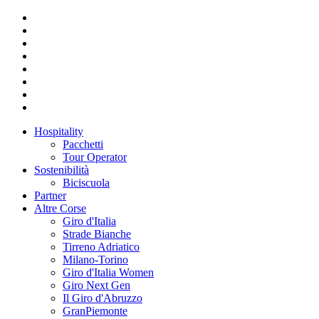
Hospitality
Pacchetti
Tour Operator
Sostenibilità
Biciscuola
Partner
Altre Corse
Giro d'Italia
Strade Bianche
Tirreno Adriatico
Milano-Torino
Giro d'Italia Women
Giro Next Gen
Il Giro d'Abruzzo
GranPiemonte