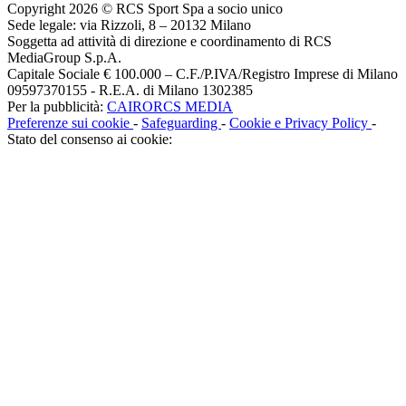
Copyright 2026 © RCS Sport Spa a socio unico
Sede legale: via Rizzoli, 8 – 20132 Milano
Soggetta ad attività di direzione e coordinamento di RCS
MediaGroup S.p.A.
Capitale Sociale € 100.000 – C.F./P.IVA/Registro Imprese di Milano
09597370155 - R.E.A. di Milano 1302385
Per la pubblicità:
CAIRORCS MEDIA
Preferenze sui cookie
-
Safeguarding
-
Cookie e Privacy Policy
-
Stato del consenso ai cookie: