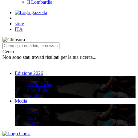
Il Lombardia
store
ITA
Cerca
Non sono stati trovati risultati per la tua ricerca...
Edizione 2026
Edizione 2026
Recap Corsa
Classifiche
Squadre
Media
Media
News
Foto
Video