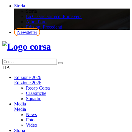
Storia
Storia
La Classicissima di Primavera
Albo d’oro
Edizioni Precedenti
Newsletter
ITA
Edizione 2026
Edizione 2026
Recap Corsa
Classifiche
Squadre
Media
Media
News
Foto
Video
Storia