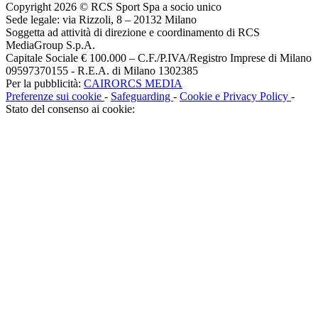
Copyright 2026 © RCS Sport Spa a socio unico
Sede legale: via Rizzoli, 8 – 20132 Milano
Soggetta ad attività di direzione e coordinamento di RCS
MediaGroup S.p.A.
Capitale Sociale € 100.000 – C.F./P.IVA/Registro Imprese di Milano
09597370155 - R.E.A. di Milano 1302385
Per la pubblicità:
CAIRORCS MEDIA
Preferenze sui cookie
-
Safeguarding
-
Cookie e Privacy Policy
-
Stato del consenso ai cookie: