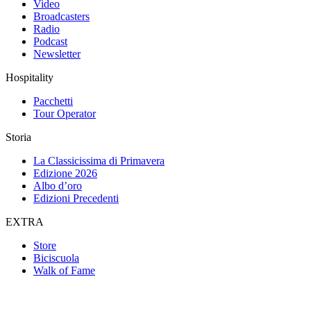
Video
Broadcasters
Radio
Podcast
Newsletter
Hospitality
Pacchetti
Tour Operator
Storia
La Classicissima di Primavera
Edizione 2026
Albo d’oro
Edizioni Precedenti
EXTRA
Store
Biciscuola
Walk of Fame