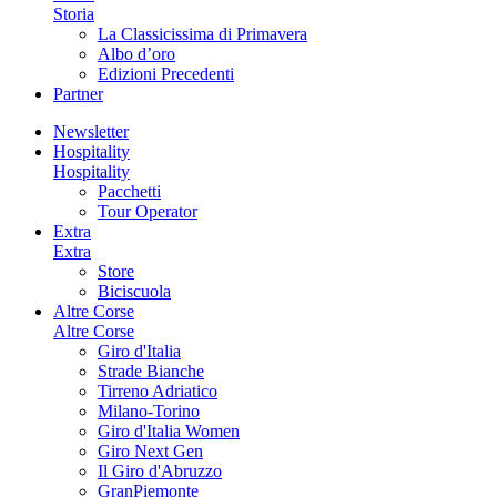
Storia
La Classicissima di Primavera
Albo d’oro
Edizioni Precedenti
Partner
Newsletter
Hospitality
Hospitality
Pacchetti
Tour Operator
Extra
Extra
Store
Biciscuola
Altre Corse
Altre Corse
Giro d'Italia
Strade Bianche
Tirreno Adriatico
Milano-Torino
Giro d'Italia Women
Giro Next Gen
Il Giro d'Abruzzo
GranPiemonte