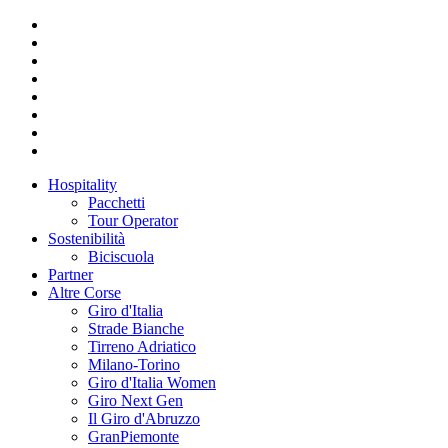
Hospitality
Pacchetti
Tour Operator
Sostenibilità
Biciscuola
Partner
Altre Corse
Giro d'Italia
Strade Bianche
Tirreno Adriatico
Milano-Torino
Giro d'Italia Women
Giro Next Gen
Il Giro d'Abruzzo
GranPiemonte