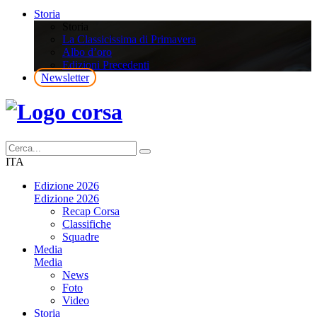
Storia
Storia
La Classicissima di Primavera
Albo d’oro
Edizioni Precedenti
Newsletter
ITA
Edizione 2026
Edizione 2026
Recap Corsa
Classifiche
Squadre
Media
Media
News
Foto
Video
Storia