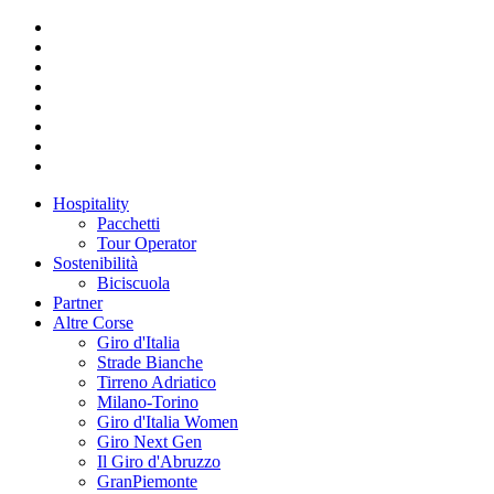
Hospitality
Pacchetti
Tour Operator
Sostenibilità
Biciscuola
Partner
Altre Corse
Giro d'Italia
Strade Bianche
Tirreno Adriatico
Milano-Torino
Giro d'Italia Women
Giro Next Gen
Il Giro d'Abruzzo
GranPiemonte