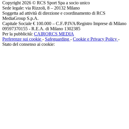
Copyright 2026 © RCS Sport Spa a socio unico
Sede legale: via Rizzoli, 8 – 20132 Milano
Soggetta ad attività di direzione e coordinamento di RCS
MediaGroup S.p.A.
Capitale Sociale € 100.000 – C.F./P.IVA/Registro Imprese di Milano
09597370155 - R.E.A. di Milano 1302385
Per la pubblicità:
CAIRORCS MEDIA
Preferenze sui cookie
-
Safeguarding
-
Cookie e Privacy Policy
-
Stato del consenso ai cookie: