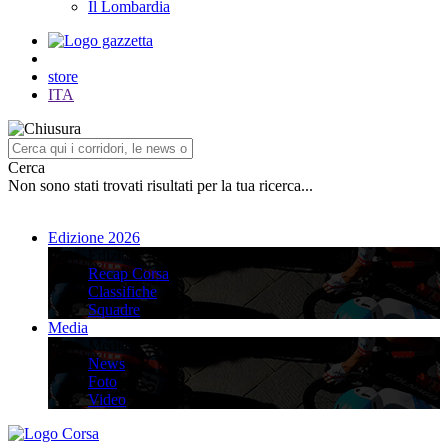
Il Lombardia
store
ITA
Cerca
Non sono stati trovati risultati per la tua ricerca...
Edizione 2026
Edizione 2026
Recap Corsa
Classifiche
Squadre
Media
Media
News
Foto
Video