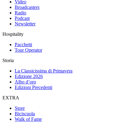
Video
Broadcasters
Radio
Podcast
Newsletter
Hospitality
Pacchetti
Tour Operator
Storia
La Classicissima di Primavera
Edizione 2026
Albo d’oro
Edizioni Precedenti
EXTRA
Store
Biciscuola
Walk of Fame