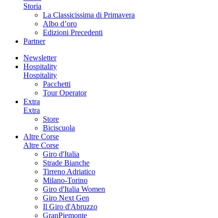
Storia
La Classicissima di Primavera
Albo d’oro
Edizioni Precedenti
Partner
Newsletter
Hospitality
Hospitality
Pacchetti
Tour Operator
Extra
Extra
Store
Biciscuola
Altre Corse
Altre Corse
Giro d'Italia
Strade Bianche
Tirreno Adriatico
Milano-Torino
Giro d'Italia Women
Giro Next Gen
Il Giro d'Abruzzo
GranPiemonte