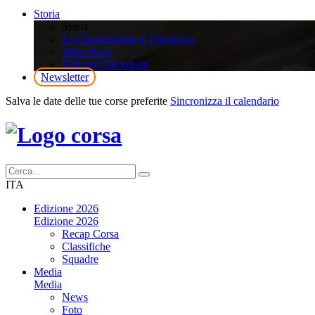
Storia
Storia
La Classicissima di Primavera
Albo d’oro
Edizioni Precedenti
Newsletter
Salva le date delle tue corse preferite
Sincronizza il calendario
ITA
Edizione 2026
Edizione 2026
Recap Corsa
Classifiche
Squadre
Media
Media
News
Foto