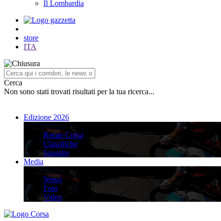
Il Lombardia
store
ITA
Cerca
Non sono stati trovati risultati per la tua ricerca...
Edizione 2026
Edizione 2026
Recap Corsa
Classifiche
Squadre
Media
Media
News
Foto
Video