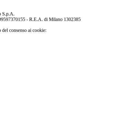
p S.p.A.
o 09597370155 - R.E.A. di Milano 1302385
o del consenso ai cookie: