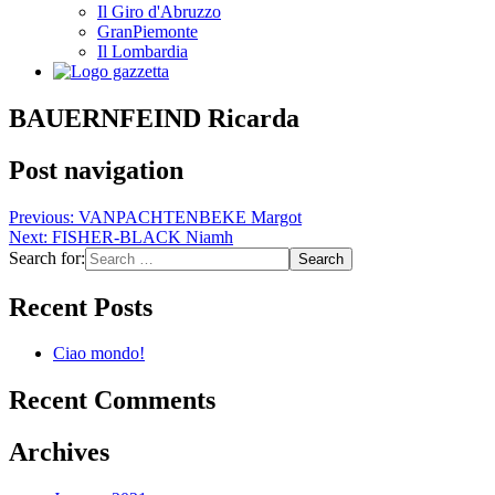
Il Giro d'Abruzzo
GranPiemonte
Il Lombardia
BAUERNFEIND Ricarda
Post navigation
Previous:
VANPACHTENBEKE Margot
Next:
FISHER-BLACK Niamh
Search for:
Recent Posts
Ciao mondo!
Recent Comments
Archives