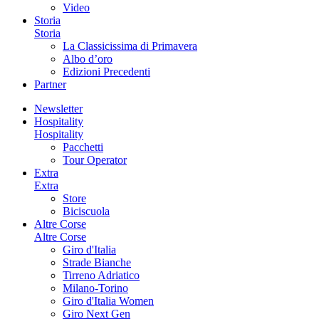
Video
Storia
Storia
La Classicissima di Primavera
Albo d’oro
Edizioni Precedenti
Partner
Newsletter
Hospitality
Hospitality
Pacchetti
Tour Operator
Extra
Extra
Store
Biciscuola
Altre Corse
Altre Corse
Giro d'Italia
Strade Bianche
Tirreno Adriatico
Milano-Torino
Giro d'Italia Women
Giro Next Gen