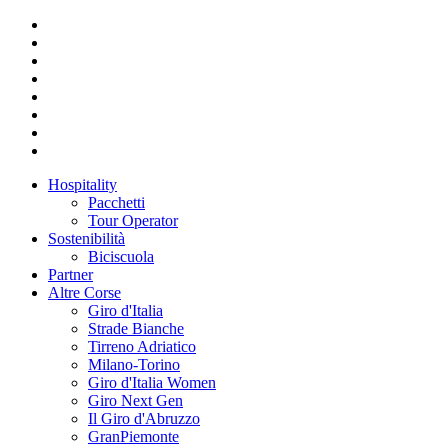
Hospitality
Pacchetti
Tour Operator
Sostenibilità
Biciscuola
Partner
Altre Corse
Giro d'Italia
Strade Bianche
Tirreno Adriatico
Milano-Torino
Giro d'Italia Women
Giro Next Gen
Il Giro d'Abruzzo
GranPiemonte