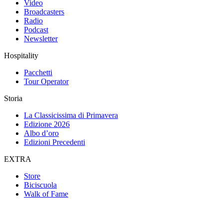
Video
Broadcasters
Radio
Podcast
Newsletter
Hospitality
Pacchetti
Tour Operator
Storia
La Classicissima di Primavera
Edizione 2026
Albo d’oro
Edizioni Precedenti
EXTRA
Store
Biciscuola
Walk of Fame