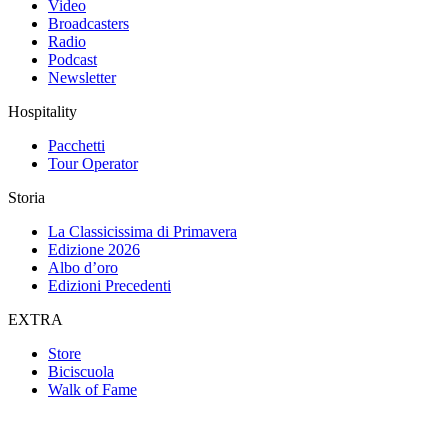
Video
Broadcasters
Radio
Podcast
Newsletter
Hospitality
Pacchetti
Tour Operator
Storia
La Classicissima di Primavera
Edizione 2026
Albo d’oro
Edizioni Precedenti
EXTRA
Store
Biciscuola
Walk of Fame