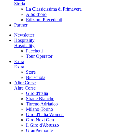
Storia
La Classicissima di Primavera
Albo d’oro
Edizioni Precedenti
Partner
Newsletter
Hospitality
Hospitality
Pacchetti
Tour Operator
Extra
Extra
Store
Biciscuola
Altre Corse
Altre Corse
Giro d'Italia
Strade Bianche
Tirreno Adriatico
Milano-Torino
Giro d'Italia Women
Giro Next Gen
Il Giro d'Abruzzo
GranPiemonte