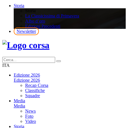
Storia
Storia
La Classicissima di Primavera
Albo d’oro
Edizioni Precedenti
Newsletter
ITA
Edizione 2026
Edizione 2026
Recap Corsa
Classifiche
Squadre
Media
Media
News
Foto
Video
Storia