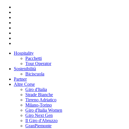
Hospitality
Pacchetti
Tour Operator
Sostenibilità
Biciscuola
Partner
Altre Corse
Giro d'Italia
Strade Bianche
Tirreno Adriatico
Milano-Torino
Giro d'Italia Women
Giro Next Gen
Il Giro d'Abruzzo
GranPiemonte