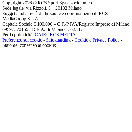
Copyright 2026 © RCS Sport Spa a socio unico
Sede legale: via Rizzoli, 8 – 20132 Milano
Soggetta ad attività di direzione e coordinamento di RCS
MediaGroup S.p.A.
Capitale Sociale € 100.000 – C.F./P.IVA/Registro Imprese di Milano
09597370155 - R.E.A. di Milano 1302385
Per la pubblicità:
CAIRORCS MEDIA
Preferenze sui cookie
-
Safeguarding
-
Cookie e Privacy Policy
-
Stato del consenso ai cookie: