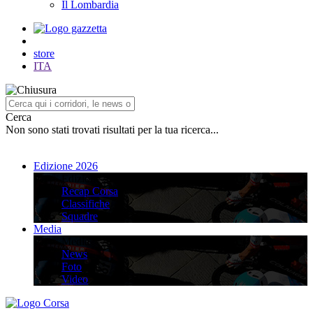
Il Lombardia
store
ITA
Cerca
Non sono stati trovati risultati per la tua ricerca...
Edizione 2026
Edizione 2026
Recap Corsa
Classifiche
Squadre
Media
Media
News
Foto
Video