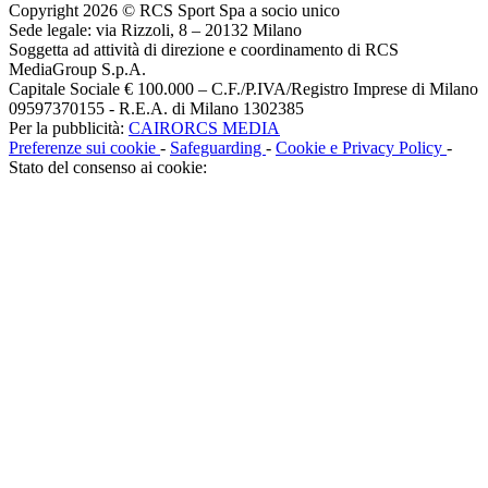
Copyright 2026 © RCS Sport Spa a socio unico
Sede legale: via Rizzoli, 8 – 20132 Milano
Soggetta ad attività di direzione e coordinamento di RCS
MediaGroup S.p.A.
Capitale Sociale € 100.000 – C.F./P.IVA/Registro Imprese di Milano
09597370155 - R.E.A. di Milano 1302385
Per la pubblicità:
CAIRORCS MEDIA
Preferenze sui cookie
-
Safeguarding
-
Cookie e Privacy Policy
-
Stato del consenso ai cookie: