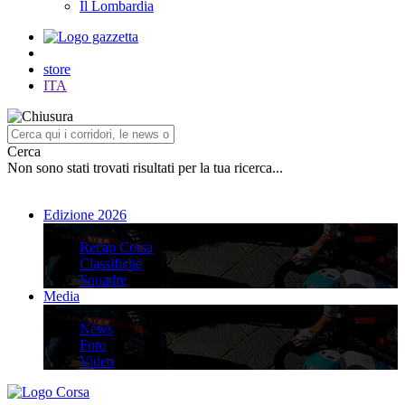
Il Lombardia
store
ITA
Cerca
Non sono stati trovati risultati per la tua ricerca...
Edizione 2026
Edizione 2026
Recap Corsa
Classifiche
Squadre
Media
Media
News
Foto
Video