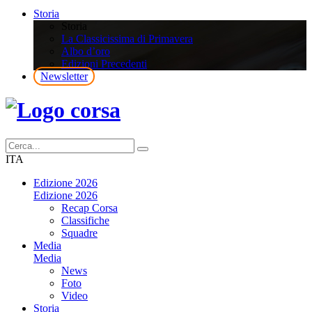
Storia
Storia
La Classicissima di Primavera
Albo d’oro
Edizioni Precedenti
Newsletter
ITA
Edizione 2026
Edizione 2026
Recap Corsa
Classifiche
Squadre
Media
Media
News
Foto
Video
Storia