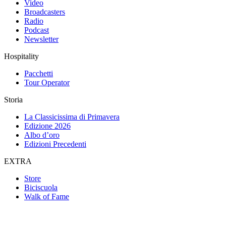
Video
Broadcasters
Radio
Podcast
Newsletter
Hospitality
Pacchetti
Tour Operator
Storia
La Classicissima di Primavera
Edizione 2026
Albo d’oro
Edizioni Precedenti
EXTRA
Store
Biciscuola
Walk of Fame