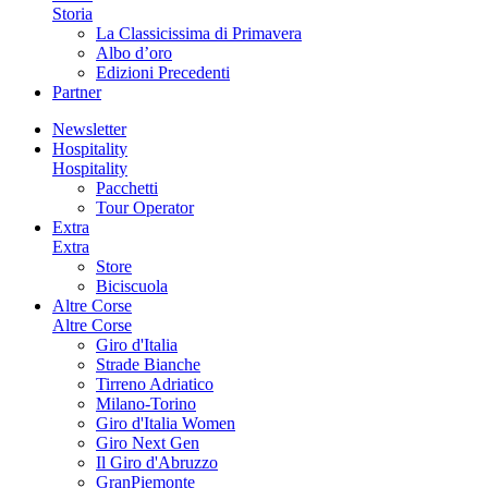
Storia
La Classicissima di Primavera
Albo d’oro
Edizioni Precedenti
Partner
Newsletter
Hospitality
Hospitality
Pacchetti
Tour Operator
Extra
Extra
Store
Biciscuola
Altre Corse
Altre Corse
Giro d'Italia
Strade Bianche
Tirreno Adriatico
Milano-Torino
Giro d'Italia Women
Giro Next Gen
Il Giro d'Abruzzo
GranPiemonte