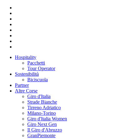
Hospitality
Pacchetti
Tour Operator
Sostenibilità
Biciscuola
Partner
Altre Corse
Giro d'Italia
Strade Bianche
Tirreno Adriatico
Milano-Torino
Giro d'Italia Women
Giro Next Gen
Il Giro d'Abruzzo
GranPiemonte