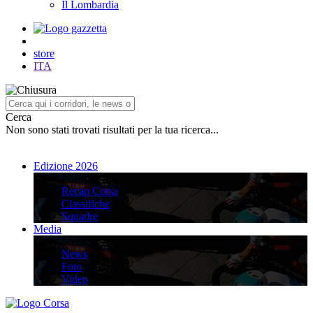
Il Lombardia
store
ITA
Cerca
Non sono stati trovati risultati per la tua ricerca...
Edizione 2026
Edizione 2026
Recap Corsa
Classifiche
Squadre
Media
Media
News
Foto
Video