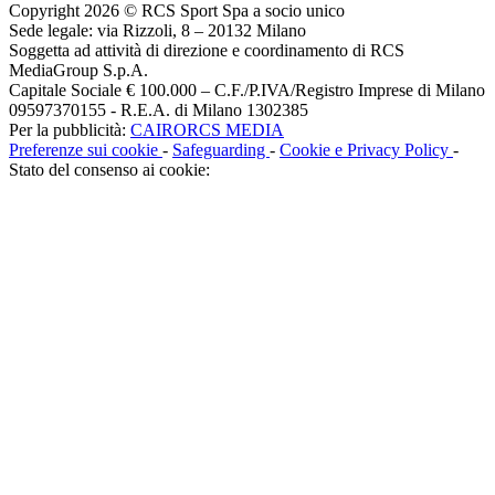
Copyright 2026 © RCS Sport Spa a socio unico
Sede legale: via Rizzoli, 8 – 20132 Milano
Soggetta ad attività di direzione e coordinamento di RCS
MediaGroup S.p.A.
Capitale Sociale € 100.000 – C.F./P.IVA/Registro Imprese di Milano
09597370155 - R.E.A. di Milano 1302385
Per la pubblicità:
CAIRORCS MEDIA
Preferenze sui cookie
-
Safeguarding
-
Cookie e Privacy Policy
-
Stato del consenso ai cookie: