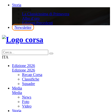
Storia
Storia
La Classicissima di Primavera
Albo d’oro
Edizioni Precedenti
Newsletter
ITA
Edizione 2026
Edizione 2026
Recap Corsa
Classifiche
Squadre
Media
Media
News
Foto
Video
Storia