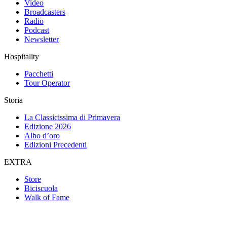
Video
Broadcasters
Radio
Podcast
Newsletter
Hospitality
Pacchetti
Tour Operator
Storia
La Classicissima di Primavera
Edizione 2026
Albo d’oro
Edizioni Precedenti
EXTRA
Store
Biciscuola
Walk of Fame