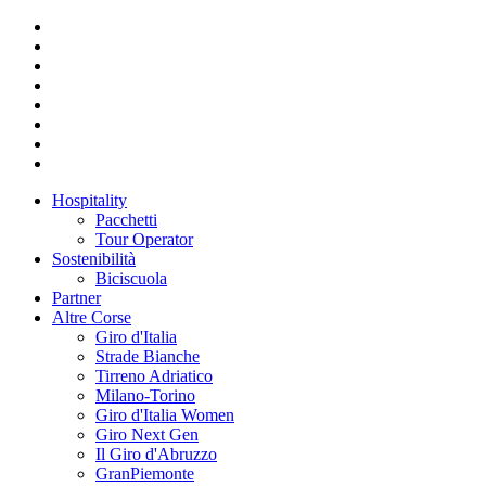
Hospitality
Pacchetti
Tour Operator
Sostenibilità
Biciscuola
Partner
Altre Corse
Giro d'Italia
Strade Bianche
Tirreno Adriatico
Milano-Torino
Giro d'Italia Women
Giro Next Gen
Il Giro d'Abruzzo
GranPiemonte