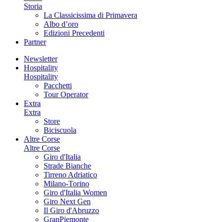
Storia
La Classicissima di Primavera
Albo d’oro
Edizioni Precedenti
Partner
Newsletter
Hospitality
Hospitality
Pacchetti
Tour Operator
Extra
Extra
Store
Biciscuola
Altre Corse
Altre Corse
Giro d'Italia
Strade Bianche
Tirreno Adriatico
Milano-Torino
Giro d'Italia Women
Giro Next Gen
Il Giro d'Abruzzo
GranPiemonte