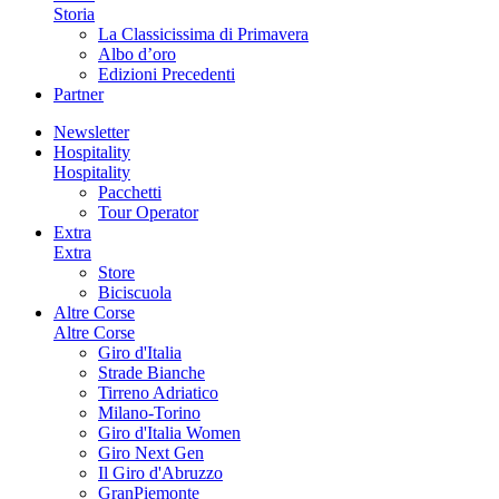
Storia
La Classicissima di Primavera
Albo d’oro
Edizioni Precedenti
Partner
Newsletter
Hospitality
Hospitality
Pacchetti
Tour Operator
Extra
Extra
Store
Biciscuola
Altre Corse
Altre Corse
Giro d'Italia
Strade Bianche
Tirreno Adriatico
Milano-Torino
Giro d'Italia Women
Giro Next Gen
Il Giro d'Abruzzo
GranPiemonte