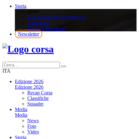
Storia
Storia
La Classicissima di Primavera
Albo d’oro
Edizioni Precedenti
Newsletter
ITA
Edizione 2026
Edizione 2026
Recap Corsa
Classifiche
Squadre
Media
Media
News
Foto
Video
Storia