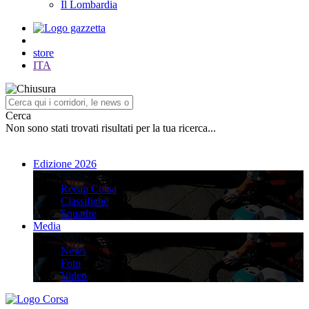
Il Lombardia
store
ITA
Cerca
Non sono stati trovati risultati per la tua ricerca...
Edizione 2026
Edizione 2026
Recap Corsa
Classifiche
Squadre
Media
Media
News
Foto
Video