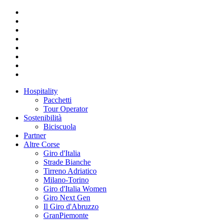
Hospitality
Pacchetti
Tour Operator
Sostenibilità
Biciscuola
Partner
Altre Corse
Giro d'Italia
Strade Bianche
Tirreno Adriatico
Milano-Torino
Giro d'Italia Women
Giro Next Gen
Il Giro d'Abruzzo
GranPiemonte