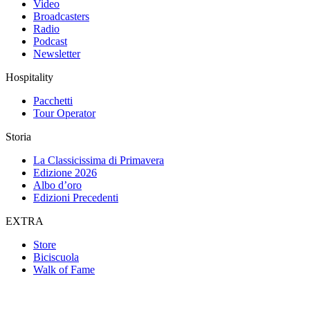
Video
Broadcasters
Radio
Podcast
Newsletter
Hospitality
Pacchetti
Tour Operator
Storia
La Classicissima di Primavera
Edizione 2026
Albo d’oro
Edizioni Precedenti
EXTRA
Store
Biciscuola
Walk of Fame