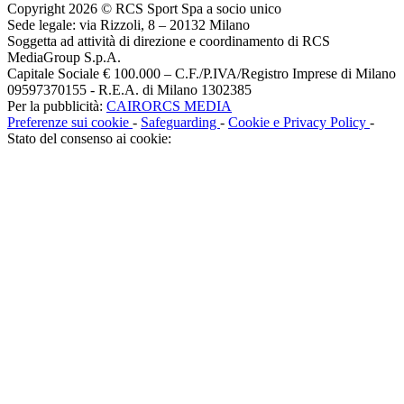
Copyright 2026 © RCS Sport Spa a socio unico
Sede legale: via Rizzoli, 8 – 20132 Milano
Soggetta ad attività di direzione e coordinamento di RCS
MediaGroup S.p.A.
Capitale Sociale € 100.000 – C.F./P.IVA/Registro Imprese di Milano
09597370155 - R.E.A. di Milano 1302385
Per la pubblicità:
CAIRORCS MEDIA
Preferenze sui cookie
-
Safeguarding
-
Cookie e Privacy Policy
-
Stato del consenso ai cookie: