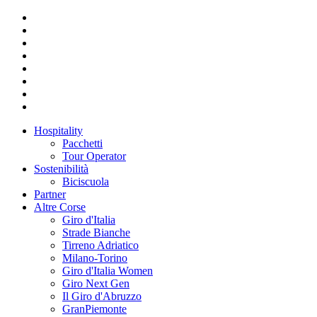
Hospitality
Pacchetti
Tour Operator
Sostenibilità
Biciscuola
Partner
Altre Corse
Giro d'Italia
Strade Bianche
Tirreno Adriatico
Milano-Torino
Giro d'Italia Women
Giro Next Gen
Il Giro d'Abruzzo
GranPiemonte