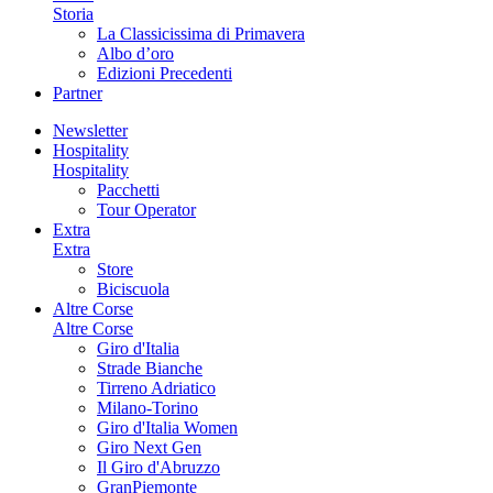
Storia
La Classicissima di Primavera
Albo d’oro
Edizioni Precedenti
Partner
Newsletter
Hospitality
Hospitality
Pacchetti
Tour Operator
Extra
Extra
Store
Biciscuola
Altre Corse
Altre Corse
Giro d'Italia
Strade Bianche
Tirreno Adriatico
Milano-Torino
Giro d'Italia Women
Giro Next Gen
Il Giro d'Abruzzo
GranPiemonte