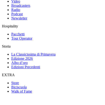
Video
Broadcasters
Radio
Podcast
Newsletter
Hospitality
Pacchetti
Tour Operator
Storia
La Classicissima di Primavera
Edizione 2026
Albo d’oro
Edizioni Precedenti
EXTRA
Store
Biciscuola
Walk of Fame