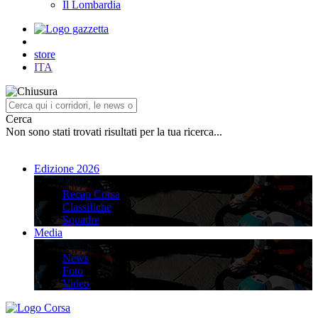
Il Lombardia
store
ITA
Cerca
Non sono stati trovati risultati per la tua ricerca...
Edizione 2026
Edizione 2026
Recap Corsa
Classifiche
Squadre
Media
Media
News
Foto
Video