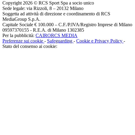
Copyright 2026 © RCS Sport Spa a socio unico
Sede legale: via Rizzoli, 8 – 20132 Milano
Soggetta ad attività di direzione e coordinamento di RCS
MediaGroup S.p.A.
Capitale Sociale € 100.000 – C.F./P.IVA/Registro Imprese di Milano
09597370155 - R.E.A. di Milano 1302385
Per la pubblicità:
CAIRORCS MEDIA
Preferenze sui cookie
-
Safeguarding
-
Cookie e Privacy Policy
-
Stato del consenso ai cookie: