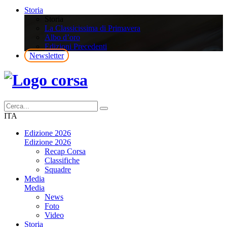
Storia
Storia
La Classicissima di Primavera
Albo d’oro
Edizioni Precedenti
Newsletter
ITA
Edizione 2026
Edizione 2026
Recap Corsa
Classifiche
Squadre
Media
Media
News
Foto
Video
Storia