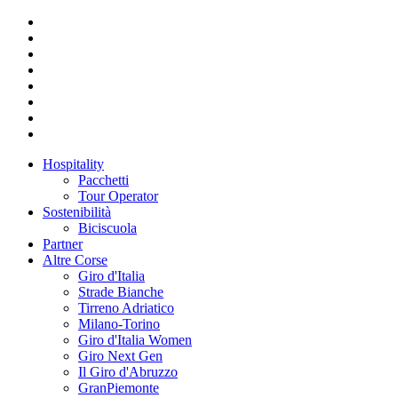
Hospitality
Pacchetti
Tour Operator
Sostenibilità
Biciscuola
Partner
Altre Corse
Giro d'Italia
Strade Bianche
Tirreno Adriatico
Milano-Torino
Giro d'Italia Women
Giro Next Gen
Il Giro d'Abruzzo
GranPiemonte