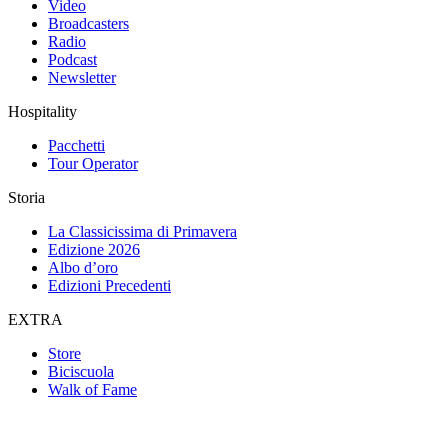
Video
Broadcasters
Radio
Podcast
Newsletter
Hospitality
Pacchetti
Tour Operator
Storia
La Classicissima di Primavera
Edizione 2026
Albo d’oro
Edizioni Precedenti
EXTRA
Store
Biciscuola
Walk of Fame