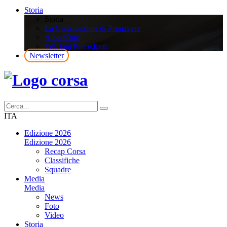
Storia
Storia
La Classicissima di Primavera
Albo d’oro
Edizioni Precedenti
Newsletter
ITA
Edizione 2026
Edizione 2026
Recap Corsa
Classifiche
Squadre
Media
Media
News
Foto
Video
Storia