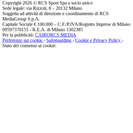
Copyright 2026 © RCS Sport Spa a socio unico
Sede legale: via Rizzoli, 8 – 20132 Milano
Soggetta ad attività di direzione e coordinamento di RCS
MediaGroup S.p.A.
Capitale Sociale € 100.000 – C.F./P.IVA/Registro Imprese di Milano
09597370155 - R.E.A. di Milano 1302385
Per la pubblicità:
CAIRORCS MEDIA
Preferenze sui cookie
-
Safeguarding
-
Cookie e Privacy Policy
-
Stato del consenso ai cookie: