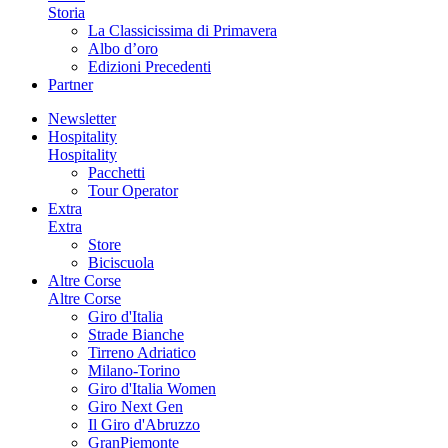
Storia
La Classicissima di Primavera
Albo d’oro
Edizioni Precedenti
Partner
Newsletter
Hospitality
Hospitality
Pacchetti
Tour Operator
Extra
Extra
Store
Biciscuola
Altre Corse
Altre Corse
Giro d'Italia
Strade Bianche
Tirreno Adriatico
Milano-Torino
Giro d'Italia Women
Giro Next Gen
Il Giro d'Abruzzo
GranPiemonte