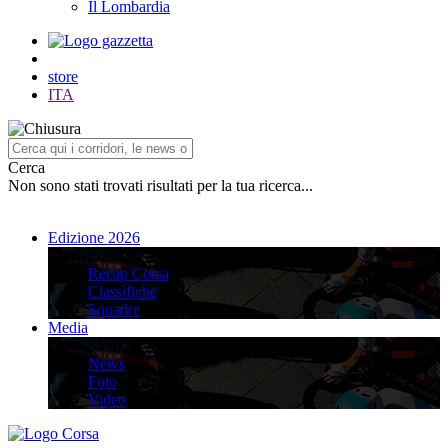
Il Lombardia
store
ITA
Cerca
Non sono stati trovati risultati per la tua ricerca...
Edizione 2026
Edizione 2026
Recap Corsa
Classifiche
Squadre
Media
Media
News
Foto
Video