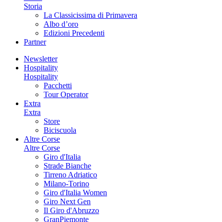
Storia
La Classicissima di Primavera
Albo d’oro
Edizioni Precedenti
Partner
Newsletter
Hospitality
Hospitality
Pacchetti
Tour Operator
Extra
Extra
Store
Biciscuola
Altre Corse
Altre Corse
Giro d'Italia
Strade Bianche
Tirreno Adriatico
Milano-Torino
Giro d'Italia Women
Giro Next Gen
Il Giro d'Abruzzo
GranPiemonte