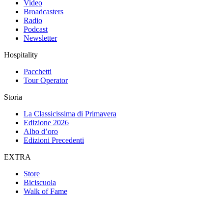
Video
Broadcasters
Radio
Podcast
Newsletter
Hospitality
Pacchetti
Tour Operator
Storia
La Classicissima di Primavera
Edizione 2026
Albo d’oro
Edizioni Precedenti
EXTRA
Store
Biciscuola
Walk of Fame