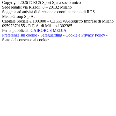
Copyright 2026 © RCS Sport Spa a socio unico
Sede legale: via Rizzoli, 8 – 20132 Milano
Soggetta ad attività di direzione e coordinamento di RCS
MediaGroup S.p.A.
Capitale Sociale € 100.000 – C.F./P.IVA/Registro Imprese di Milano
09597370155 - R.E.A. di Milano 1302385
Per la pubblicità:
CAIRORCS MEDIA
Preferenze sui cookie
-
Safeguarding
-
Cookie e Privacy Policy
-
Stato del consenso ai cookie: