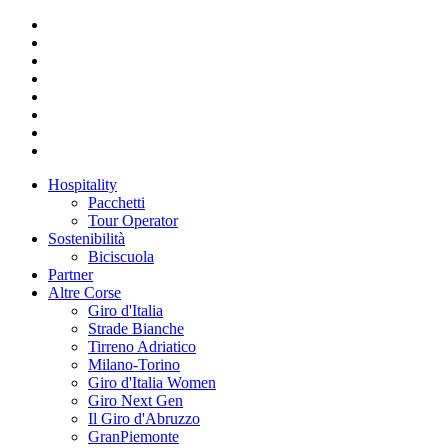
Hospitality
Pacchetti
Tour Operator
Sostenibilità
Biciscuola
Partner
Altre Corse
Giro d'Italia
Strade Bianche
Tirreno Adriatico
Milano-Torino
Giro d'Italia Women
Giro Next Gen
Il Giro d'Abruzzo
GranPiemonte