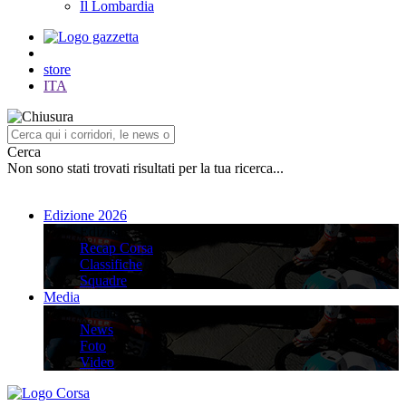
Il Lombardia
store
ITA
Cerca
Non sono stati trovati risultati per la tua ricerca...
Edizione 2026
Edizione 2026
Recap Corsa
Classifiche
Squadre
Media
Media
News
Foto
Video