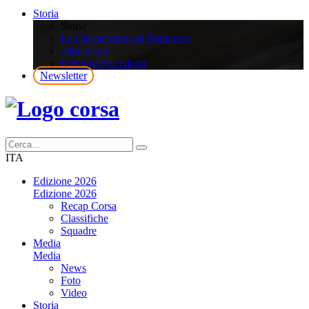
Storia
Storia
La Classicissima di Primavera
Albo d’oro
Edizioni Precedenti
Newsletter
ITA
Edizione 2026
Edizione 2026
Recap Corsa
Classifiche
Squadre
Media
Media
News
Foto
Video
Storia