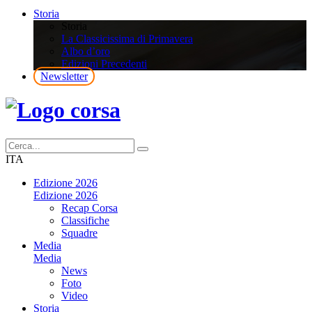
Storia
Storia
La Classicissima di Primavera
Albo d’oro
Edizioni Precedenti
Newsletter
ITA
Edizione 2026
Edizione 2026
Recap Corsa
Classifiche
Squadre
Media
Media
News
Foto
Video
Storia