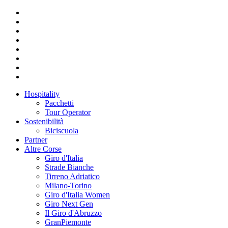
Hospitality
Pacchetti
Tour Operator
Sostenibilità
Biciscuola
Partner
Altre Corse
Giro d'Italia
Strade Bianche
Tirreno Adriatico
Milano-Torino
Giro d'Italia Women
Giro Next Gen
Il Giro d'Abruzzo
GranPiemonte