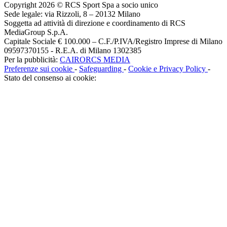
Copyright 2026 © RCS Sport Spa a socio unico
Sede legale: via Rizzoli, 8 – 20132 Milano
Soggetta ad attività di direzione e coordinamento di RCS
MediaGroup S.p.A.
Capitale Sociale € 100.000 – C.F./P.IVA/Registro Imprese di Milano
09597370155 - R.E.A. di Milano 1302385
Per la pubblicità:
CAIRORCS MEDIA
Preferenze sui cookie
-
Safeguarding
-
Cookie e Privacy Policy
-
Stato del consenso ai cookie: