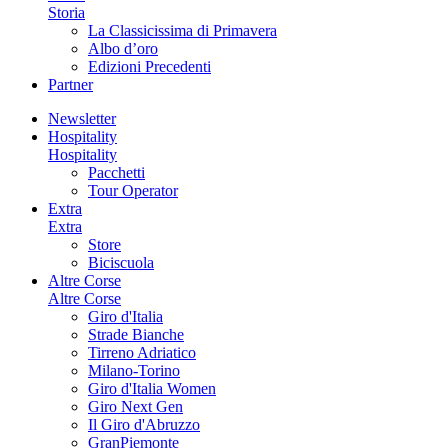
Storia
La Classicissima di Primavera
Albo d’oro
Edizioni Precedenti
Partner
Newsletter
Hospitality
Hospitality
Pacchetti
Tour Operator
Extra
Extra
Store
Biciscuola
Altre Corse
Altre Corse
Giro d'Italia
Strade Bianche
Tirreno Adriatico
Milano-Torino
Giro d'Italia Women
Giro Next Gen
Il Giro d'Abruzzo
GranPiemonte