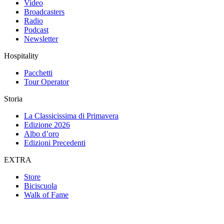
Video
Broadcasters
Radio
Podcast
Newsletter
Hospitality
Pacchetti
Tour Operator
Storia
La Classicissima di Primavera
Edizione 2026
Albo d’oro
Edizioni Precedenti
EXTRA
Store
Biciscuola
Walk of Fame