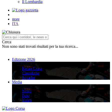
Il Lombardia
store
ITA
Cerca
Non sono stati trovati risultati per la tua ricerca...
Edizione 2026
Edizione 2026
Recap Corsa
Classifiche
Squadre
Media
Media
News
Foto
Video