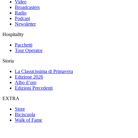
Video
Broadcasters
Radio
Podcast
Newsletter
Hospitality
Pacchetti
Tour Operator
Storia
La Classicissima di Primavera
Edizione 2026
Albo d’oro
Edizioni Precedenti
EXTRA
Store
Biciscuola
Walk of Fame