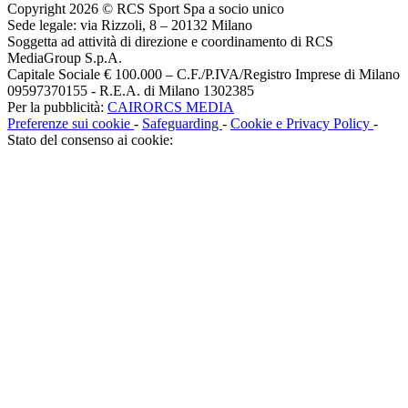
Copyright 2026 © RCS Sport Spa a socio unico
Sede legale: via Rizzoli, 8 – 20132 Milano
Soggetta ad attività di direzione e coordinamento di RCS
MediaGroup S.p.A.
Capitale Sociale € 100.000 – C.F./P.IVA/Registro Imprese di Milano
09597370155 - R.E.A. di Milano 1302385
Per la pubblicità:
CAIRORCS MEDIA
Preferenze sui cookie
-
Safeguarding
-
Cookie e Privacy Policy
-
Stato del consenso ai cookie: