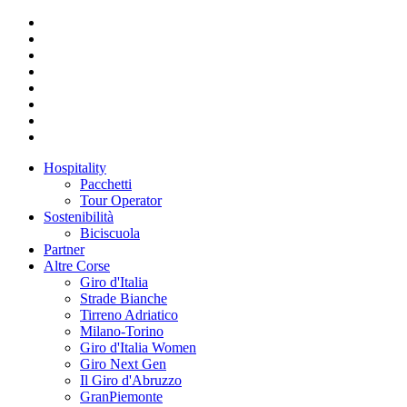
Hospitality
Pacchetti
Tour Operator
Sostenibilità
Biciscuola
Partner
Altre Corse
Giro d'Italia
Strade Bianche
Tirreno Adriatico
Milano-Torino
Giro d'Italia Women
Giro Next Gen
Il Giro d'Abruzzo
GranPiemonte