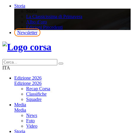
Storia
Storia
La Classicissima di Primavera
Albo d’oro
Edizioni Precedenti
Newsletter
ITA
Edizione 2026
Edizione 2026
Recap Corsa
Classifiche
Squadre
Media
Media
News
Foto
Video
Storia