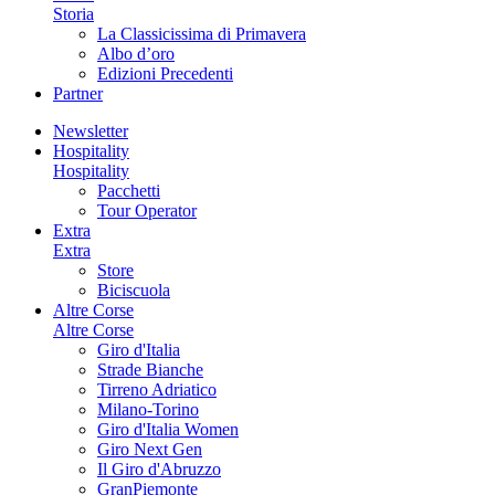
Storia
La Classicissima di Primavera
Albo d’oro
Edizioni Precedenti
Partner
Newsletter
Hospitality
Hospitality
Pacchetti
Tour Operator
Extra
Extra
Store
Biciscuola
Altre Corse
Altre Corse
Giro d'Italia
Strade Bianche
Tirreno Adriatico
Milano-Torino
Giro d'Italia Women
Giro Next Gen
Il Giro d'Abruzzo
GranPiemonte