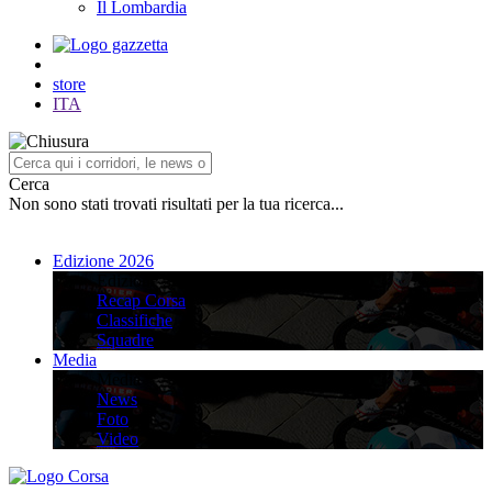
Il Lombardia
store
ITA
Cerca
Non sono stati trovati risultati per la tua ricerca...
Edizione 2026
Edizione 2026
Recap Corsa
Classifiche
Squadre
Media
Media
News
Foto
Video