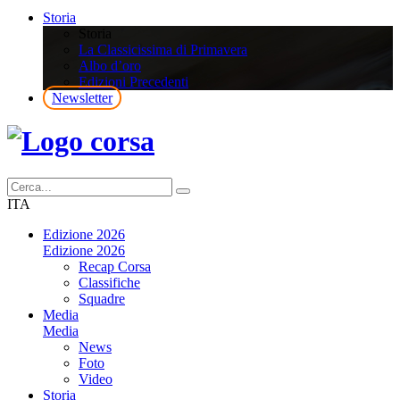
Storia
Storia
La Classicissima di Primavera
Albo d’oro
Edizioni Precedenti
Newsletter
ITA
Edizione 2026
Edizione 2026
Recap Corsa
Classifiche
Squadre
Media
Media
News
Foto
Video
Storia