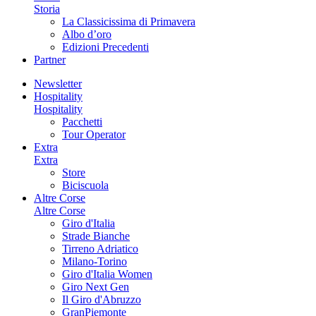
Storia
La Classicissima di Primavera
Albo d’oro
Edizioni Precedenti
Partner
Newsletter
Hospitality
Hospitality
Pacchetti
Tour Operator
Extra
Extra
Store
Biciscuola
Altre Corse
Altre Corse
Giro d'Italia
Strade Bianche
Tirreno Adriatico
Milano-Torino
Giro d'Italia Women
Giro Next Gen
Il Giro d'Abruzzo
GranPiemonte