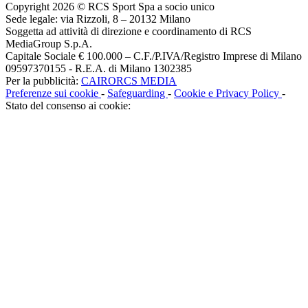
Copyright 2026 © RCS Sport Spa a socio unico
Sede legale: via Rizzoli, 8 – 20132 Milano
Soggetta ad attività di direzione e coordinamento di RCS
MediaGroup S.p.A.
Capitale Sociale € 100.000 – C.F./P.IVA/Registro Imprese di Milano
09597370155 - R.E.A. di Milano 1302385
Per la pubblicità:
CAIRORCS MEDIA
Preferenze sui cookie
-
Safeguarding
-
Cookie e Privacy Policy
-
Stato del consenso ai cookie: