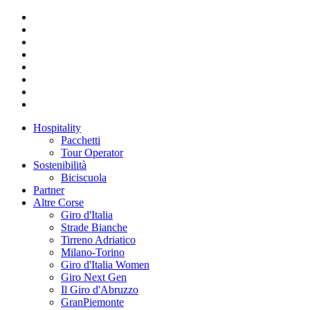
Hospitality
Pacchetti
Tour Operator
Sostenibilità
Biciscuola
Partner
Altre Corse
Giro d'Italia
Strade Bianche
Tirreno Adriatico
Milano-Torino
Giro d'Italia Women
Giro Next Gen
Il Giro d'Abruzzo
GranPiemonte