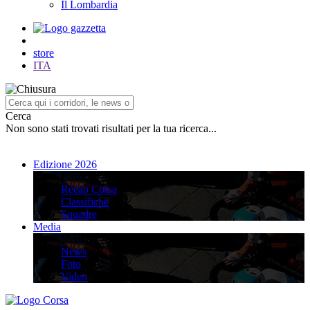
Il Lombardia
store
ITA
Cerca
Non sono stati trovati risultati per la tua ricerca...
Edizione 2026
Edizione 2026
Recap Corsa
Classifiche
Squadre
Media
Media
News
Foto
Video