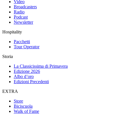
Video
Broadcasters
Radio
Podcast
Newsletter
Hospitality
Pacchetti
Tour Operator
Storia
La Classicissima di Primavera
Edizione 2026
Albo d’oro
Edizioni Precedenti
EXTRA
Store
Biciscuola
Walk of Fame