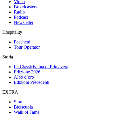
Video
Broadcasters
Radio
Podcast
Newsletter
Hospitality
Pacchetti
Tour Operator
Storia
La Classicissima di Primavera
Edizione 2026
Albo d’oro
Edizioni Precedenti
EXTRA
Store
Biciscuola
Walk of Fame