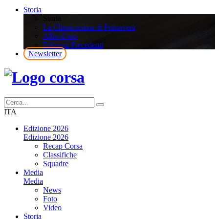
Storia
Storia
La Classicissima di Primavera
Albo d’oro
Edizioni Precedenti
Newsletter
ITA
Edizione 2026
Edizione 2026
Recap Corsa
Classifiche
Squadre
Media
Media
News
Foto
Video
Storia