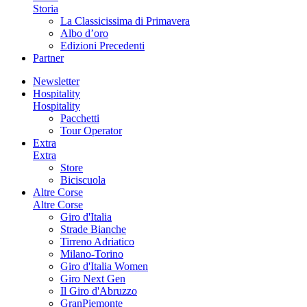
Storia
La Classicissima di Primavera
Albo d’oro
Edizioni Precedenti
Partner
Newsletter
Hospitality
Hospitality
Pacchetti
Tour Operator
Extra
Extra
Store
Biciscuola
Altre Corse
Altre Corse
Giro d'Italia
Strade Bianche
Tirreno Adriatico
Milano-Torino
Giro d'Italia Women
Giro Next Gen
Il Giro d'Abruzzo
GranPiemonte