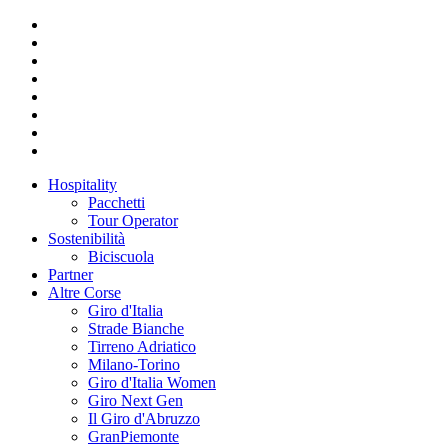
Hospitality
Pacchetti
Tour Operator
Sostenibilità
Biciscuola
Partner
Altre Corse
Giro d'Italia
Strade Bianche
Tirreno Adriatico
Milano-Torino
Giro d'Italia Women
Giro Next Gen
Il Giro d'Abruzzo
GranPiemonte