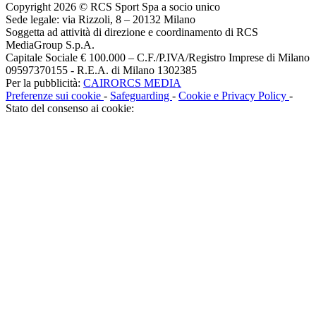
Copyright 2026 © RCS Sport Spa a socio unico
Sede legale: via Rizzoli, 8 – 20132 Milano
Soggetta ad attività di direzione e coordinamento di RCS
MediaGroup S.p.A.
Capitale Sociale € 100.000 – C.F./P.IVA/Registro Imprese di Milano
09597370155 - R.E.A. di Milano 1302385
Per la pubblicità:
CAIRORCS MEDIA
Preferenze sui cookie
-
Safeguarding
-
Cookie e Privacy Policy
-
Stato del consenso ai cookie: