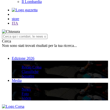
Il Lombardia
store
ITA
Cerca
Non sono stati trovati risultati per la tua ricerca...
Edizione 2026
Edizione 2026
Recap Corsa
Classifiche
Squadre
Media
Media
News
Foto
Video