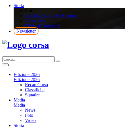
Storia
Storia
La Classicissima di Primavera
Albo d’oro
Edizioni Precedenti
Newsletter
ITA
Edizione 2026
Edizione 2026
Recap Corsa
Classifiche
Squadre
Media
Media
News
Foto
Video
Storia