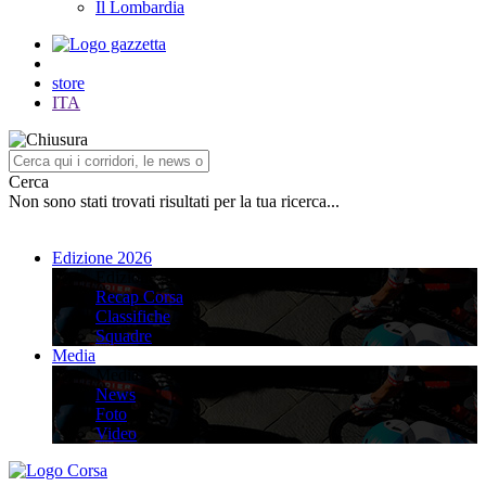
Il Lombardia
store
ITA
Cerca
Non sono stati trovati risultati per la tua ricerca...
Edizione 2026
Edizione 2026
Recap Corsa
Classifiche
Squadre
Media
Media
News
Foto
Video