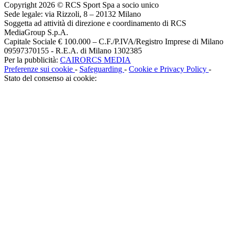
Copyright 2026 © RCS Sport Spa a socio unico
Sede legale: via Rizzoli, 8 – 20132 Milano
Soggetta ad attività di direzione e coordinamento di RCS
MediaGroup S.p.A.
Capitale Sociale € 100.000 – C.F./P.IVA/Registro Imprese di Milano
09597370155 - R.E.A. di Milano 1302385
Per la pubblicità:
CAIRORCS MEDIA
Preferenze sui cookie
-
Safeguarding
-
Cookie e Privacy Policy
-
Stato del consenso ai cookie: