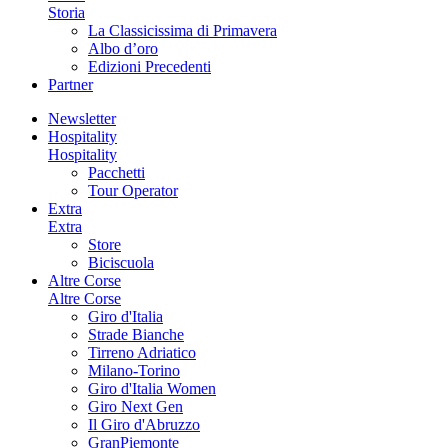
Storia
La Classicissima di Primavera
Albo d’oro
Edizioni Precedenti
Partner
Newsletter
Hospitality
Hospitality
Pacchetti
Tour Operator
Extra
Extra
Store
Biciscuola
Altre Corse
Altre Corse
Giro d'Italia
Strade Bianche
Tirreno Adriatico
Milano-Torino
Giro d'Italia Women
Giro Next Gen
Il Giro d'Abruzzo
GranPiemonte