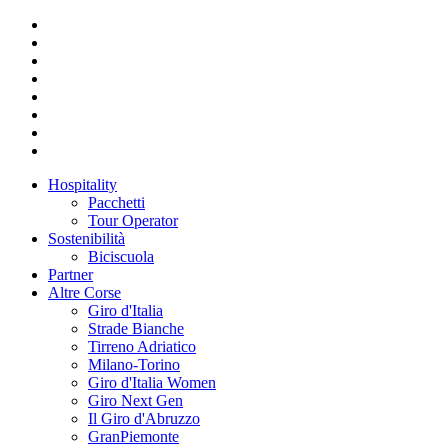
Hospitality
Pacchetti
Tour Operator
Sostenibilità
Biciscuola
Partner
Altre Corse
Giro d'Italia
Strade Bianche
Tirreno Adriatico
Milano-Torino
Giro d'Italia Women
Giro Next Gen
Il Giro d'Abruzzo
GranPiemonte