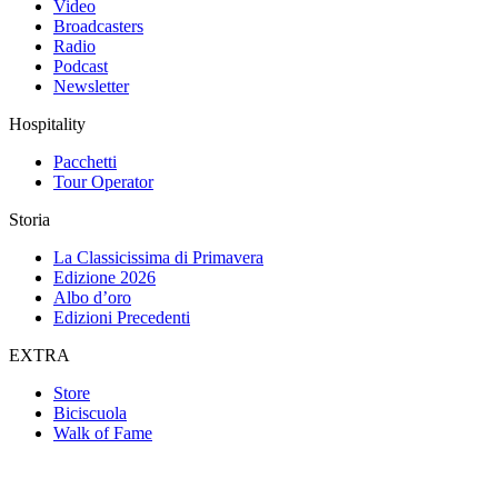
Video
Broadcasters
Radio
Podcast
Newsletter
Hospitality
Pacchetti
Tour Operator
Storia
La Classicissima di Primavera
Edizione 2026
Albo d’oro
Edizioni Precedenti
EXTRA
Store
Biciscuola
Walk of Fame