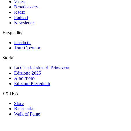
Video
Broadcasters
Radio
Podcast
Newsletter
Hospitality
Pacchetti
Tour Operator
Storia
La Classicissima di Primavera
Edizione 2026
Albo d’oro
Edizioni Precedenti
EXTRA
Store
Biciscuola
Walk of Fame