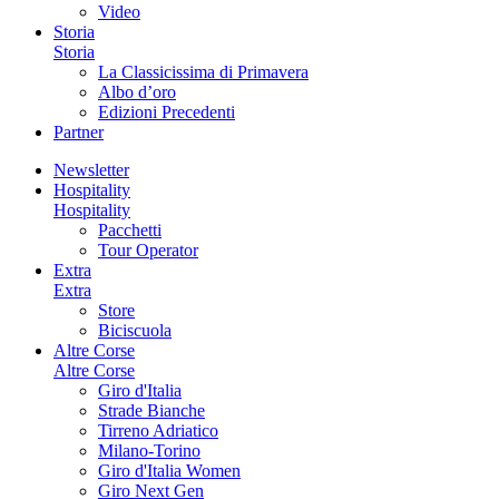
Video
Storia
Storia
La Classicissima di Primavera
Albo d’oro
Edizioni Precedenti
Partner
Newsletter
Hospitality
Hospitality
Pacchetti
Tour Operator
Extra
Extra
Store
Biciscuola
Altre Corse
Altre Corse
Giro d'Italia
Strade Bianche
Tirreno Adriatico
Milano-Torino
Giro d'Italia Women
Giro Next Gen