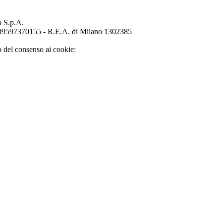
p S.p.A.
o 09597370155 - R.E.A. di Milano 1302385
o del consenso ai cookie: