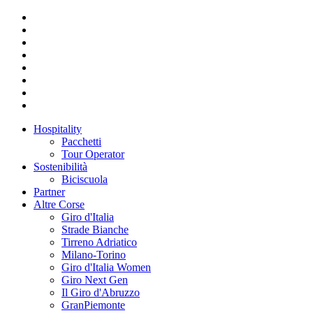
Hospitality
Pacchetti
Tour Operator
Sostenibilità
Biciscuola
Partner
Altre Corse
Giro d'Italia
Strade Bianche
Tirreno Adriatico
Milano-Torino
Giro d'Italia Women
Giro Next Gen
Il Giro d'Abruzzo
GranPiemonte