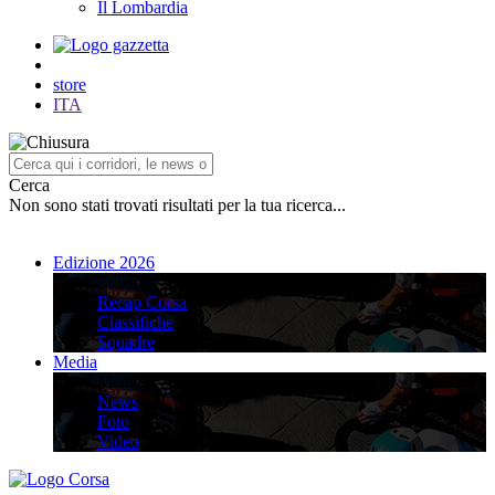
Il Lombardia
store
ITA
Cerca
Non sono stati trovati risultati per la tua ricerca...
Edizione 2026
Edizione 2026
Recap Corsa
Classifiche
Squadre
Media
Media
News
Foto
Video