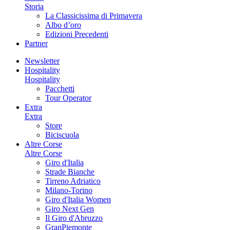
Storia
La Classicissima di Primavera
Albo d’oro
Edizioni Precedenti
Partner
Newsletter
Hospitality
Hospitality
Pacchetti
Tour Operator
Extra
Extra
Store
Biciscuola
Altre Corse
Altre Corse
Giro d'Italia
Strade Bianche
Tirreno Adriatico
Milano-Torino
Giro d'Italia Women
Giro Next Gen
Il Giro d'Abruzzo
GranPiemonte