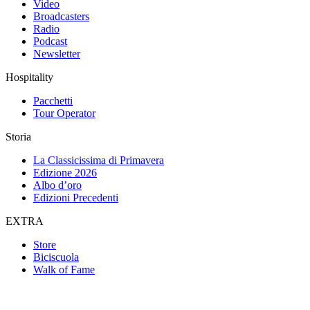
Video
Broadcasters
Radio
Podcast
Newsletter
Hospitality
Pacchetti
Tour Operator
Storia
La Classicissima di Primavera
Edizione 2026
Albo d’oro
Edizioni Precedenti
EXTRA
Store
Biciscuola
Walk of Fame