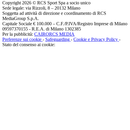
Copyright 2026 © RCS Sport Spa a socio unico
Sede legale: via Rizzoli, 8 – 20132 Milano
Soggetta ad attività di direzione e coordinamento di RCS
MediaGroup S.p.A.
Capitale Sociale € 100.000 – C.F./P.IVA/Registro Imprese di Milano
09597370155 - R.E.A. di Milano 1302385
Per la pubblicità:
CAIRORCS MEDIA
Preferenze sui cookie
-
Safeguarding
-
Cookie e Privacy Policy
-
Stato del consenso ai cookie: