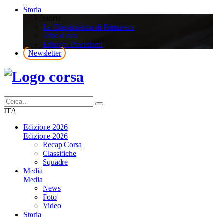
Storia
Storia
La Classicissima di Primavera
Albo d’oro
Edizioni Precedenti
Newsletter
ITA
Edizione 2026
Edizione 2026
Recap Corsa
Classifiche
Squadre
Media
Media
News
Foto
Video
Storia