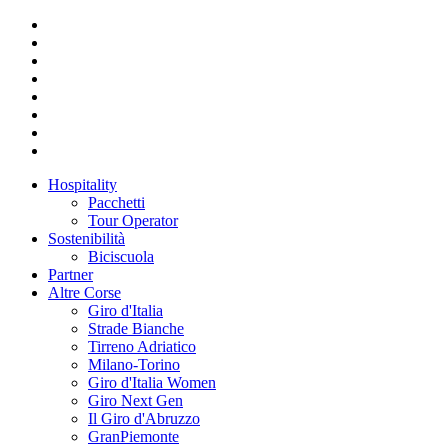
Hospitality
Pacchetti
Tour Operator
Sostenibilità
Biciscuola
Partner
Altre Corse
Giro d'Italia
Strade Bianche
Tirreno Adriatico
Milano-Torino
Giro d'Italia Women
Giro Next Gen
Il Giro d'Abruzzo
GranPiemonte