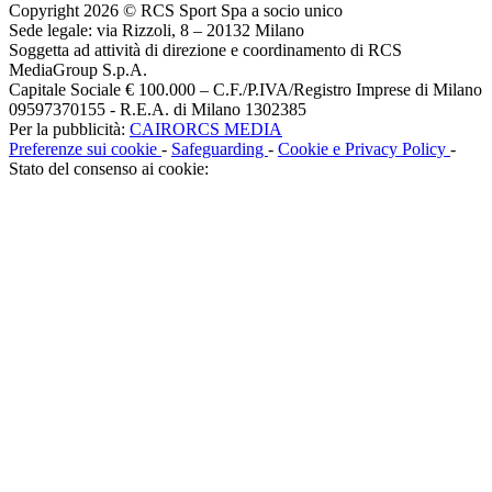
Copyright 2026 © RCS Sport Spa a socio unico
Sede legale: via Rizzoli, 8 – 20132 Milano
Soggetta ad attività di direzione e coordinamento di RCS
MediaGroup S.p.A.
Capitale Sociale € 100.000 – C.F./P.IVA/Registro Imprese di Milano
09597370155 - R.E.A. di Milano 1302385
Per la pubblicità:
CAIRORCS MEDIA
Preferenze sui cookie
-
Safeguarding
-
Cookie e Privacy Policy
-
Stato del consenso ai cookie: