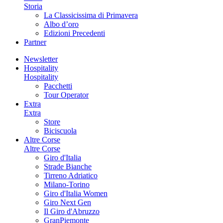
Storia
La Classicissima di Primavera
Albo d’oro
Edizioni Precedenti
Partner
Newsletter
Hospitality
Hospitality
Pacchetti
Tour Operator
Extra
Extra
Store
Biciscuola
Altre Corse
Altre Corse
Giro d'Italia
Strade Bianche
Tirreno Adriatico
Milano-Torino
Giro d'Italia Women
Giro Next Gen
Il Giro d'Abruzzo
GranPiemonte