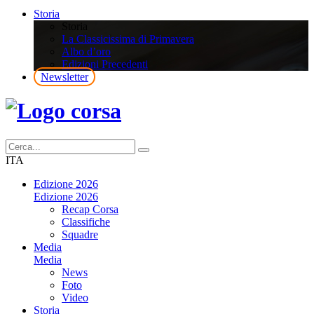
Storia
Storia
La Classicissima di Primavera
Albo d’oro
Edizioni Precedenti
Newsletter
ITA
Edizione 2026
Edizione 2026
Recap Corsa
Classifiche
Squadre
Media
Media
News
Foto
Video
Storia