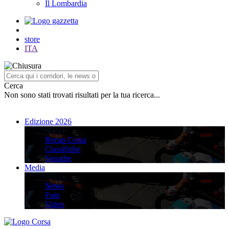
Il Lombardia
store
ITA
Cerca
Non sono stati trovati risultati per la tua ricerca...
Edizione 2026
Edizione 2026
Recap Corsa
Classifiche
Squadre
Media
Media
News
Foto
Video