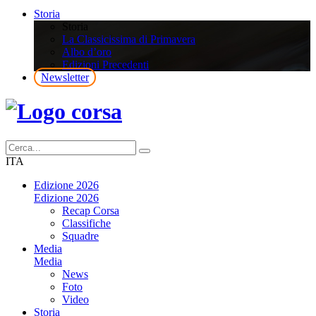
Storia
Storia
La Classicissima di Primavera
Albo d’oro
Edizioni Precedenti
Newsletter
ITA
Edizione 2026
Edizione 2026
Recap Corsa
Classifiche
Squadre
Media
Media
News
Foto
Video
Storia