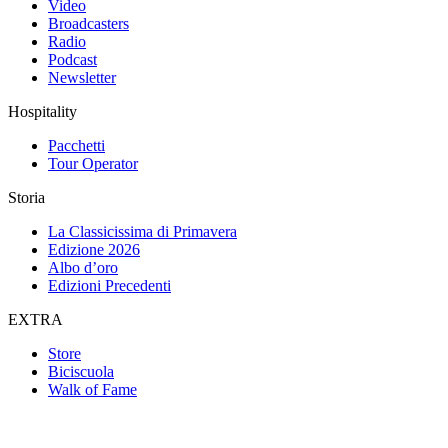
Video
Broadcasters
Radio
Podcast
Newsletter
Hospitality
Pacchetti
Tour Operator
Storia
La Classicissima di Primavera
Edizione 2026
Albo d’oro
Edizioni Precedenti
EXTRA
Store
Biciscuola
Walk of Fame