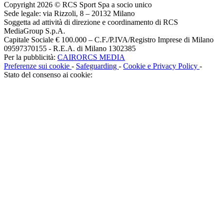
Copyright 2026 © RCS Sport Spa a socio unico
Sede legale: via Rizzoli, 8 – 20132 Milano
Soggetta ad attività di direzione e coordinamento di RCS
MediaGroup S.p.A.
Capitale Sociale € 100.000 – C.F./P.IVA/Registro Imprese di Milano
09597370155 - R.E.A. di Milano 1302385
Per la pubblicità:
CAIRORCS MEDIA
Preferenze sui cookie
-
Safeguarding
-
Cookie e Privacy Policy
-
Stato del consenso ai cookie: