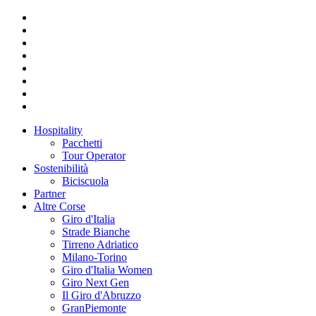
Hospitality
Pacchetti
Tour Operator
Sostenibilità
Biciscuola
Partner
Altre Corse
Giro d'Italia
Strade Bianche
Tirreno Adriatico
Milano-Torino
Giro d'Italia Women
Giro Next Gen
Il Giro d'Abruzzo
GranPiemonte