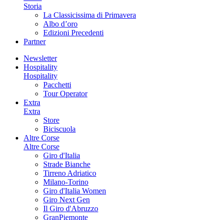
Storia
La Classicissima di Primavera
Albo d’oro
Edizioni Precedenti
Partner
Newsletter
Hospitality
Hospitality
Pacchetti
Tour Operator
Extra
Extra
Store
Biciscuola
Altre Corse
Altre Corse
Giro d'Italia
Strade Bianche
Tirreno Adriatico
Milano-Torino
Giro d'Italia Women
Giro Next Gen
Il Giro d'Abruzzo
GranPiemonte