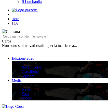
Il Lombardia
store
ITA
Cerca
Non sono stati trovati risultati per la tua ricerca...
Edizione 2026
Edizione 2026
Recap Corsa
Classifiche
Squadre
Media
Media
News
Foto
Video