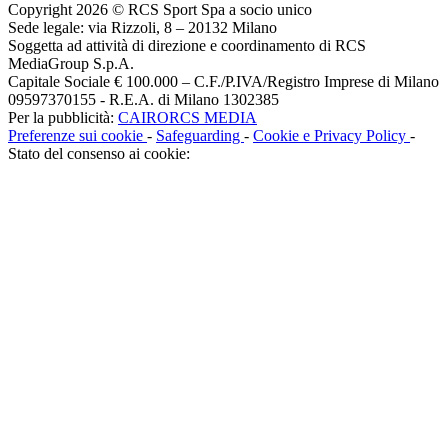
Copyright 2026 © RCS Sport Spa a socio unico
Sede legale: via Rizzoli, 8 – 20132 Milano
Soggetta ad attività di direzione e coordinamento di RCS
MediaGroup S.p.A.
Capitale Sociale € 100.000 – C.F./P.IVA/Registro Imprese di Milano
09597370155 - R.E.A. di Milano 1302385
Per la pubblicità:
CAIRORCS MEDIA
Preferenze sui cookie
-
Safeguarding
-
Cookie e Privacy Policy
-
Stato del consenso ai cookie: