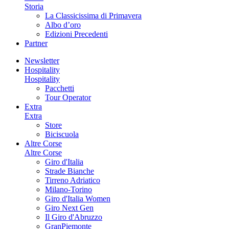
Storia
La Classicissima di Primavera
Albo d’oro
Edizioni Precedenti
Partner
Newsletter
Hospitality
Hospitality
Pacchetti
Tour Operator
Extra
Extra
Store
Biciscuola
Altre Corse
Altre Corse
Giro d'Italia
Strade Bianche
Tirreno Adriatico
Milano-Torino
Giro d'Italia Women
Giro Next Gen
Il Giro d'Abruzzo
GranPiemonte