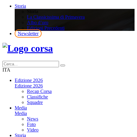
Storia
Storia
La Classicissima di Primavera
Albo d’oro
Edizioni Precedenti
Newsletter
ITA
Edizione 2026
Edizione 2026
Recap Corsa
Classifiche
Squadre
Media
Media
News
Foto
Video
Storia