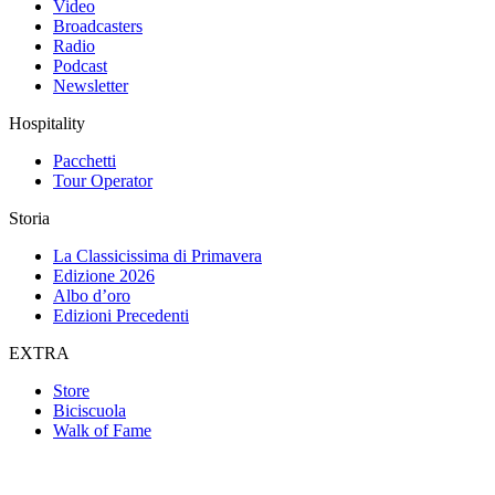
Video
Broadcasters
Radio
Podcast
Newsletter
Hospitality
Pacchetti
Tour Operator
Storia
La Classicissima di Primavera
Edizione 2026
Albo d’oro
Edizioni Precedenti
EXTRA
Store
Biciscuola
Walk of Fame