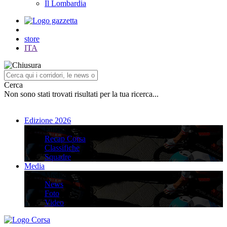
Il Lombardia
store
ITA
Cerca
Non sono stati trovati risultati per la tua ricerca...
Edizione 2026
Edizione 2026
Recap Corsa
Classifiche
Squadre
Media
Media
News
Foto
Video