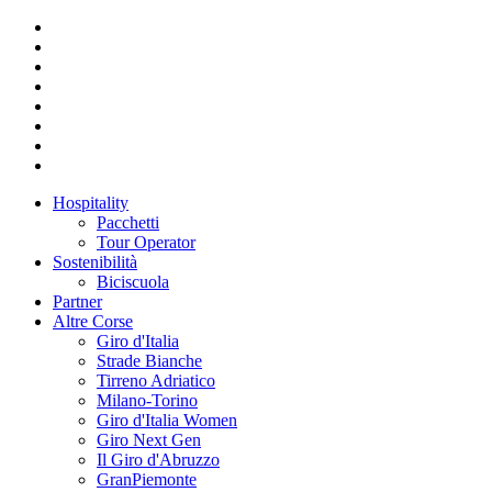
Hospitality
Pacchetti
Tour Operator
Sostenibilità
Biciscuola
Partner
Altre Corse
Giro d'Italia
Strade Bianche
Tirreno Adriatico
Milano-Torino
Giro d'Italia Women
Giro Next Gen
Il Giro d'Abruzzo
GranPiemonte