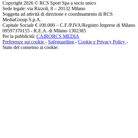
Copyright 2026 © RCS Sport Spa a socio unico
Sede legale: via Rizzoli, 8 – 20132 Milano
Soggetta ad attività di direzione e coordinamento di RCS
MediaGroup S.p.A.
Capitale Sociale € 100.000 – C.F./P.IVA/Registro Imprese di Milano
09597370155 - R.E.A. di Milano 1302385
Per la pubblicità:
CAIRORCS MEDIA
Preferenze sui cookie
-
Safeguarding
-
Cookie e Privacy Policy
-
Stato del consenso ai cookie: