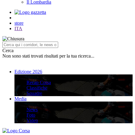
Il Lombardia
store
ITA
Cerca
Non sono stati trovati risultati per la tua ricerca...
Edizione 2026
Edizione 2026
Recap Corsa
Classifiche
Squadre
Media
Media
News
Foto
Video