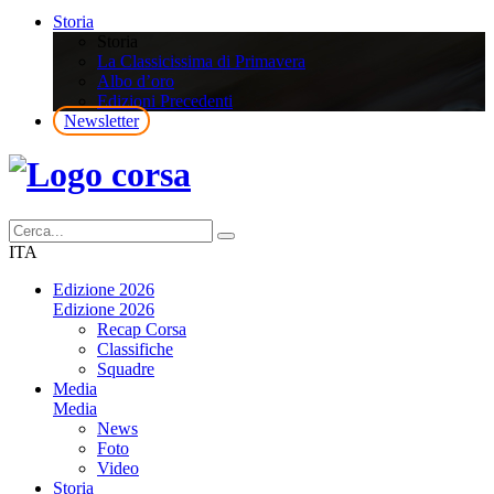
Storia
Storia
La Classicissima di Primavera
Albo d’oro
Edizioni Precedenti
Newsletter
ITA
Edizione 2026
Edizione 2026
Recap Corsa
Classifiche
Squadre
Media
Media
News
Foto
Video
Storia