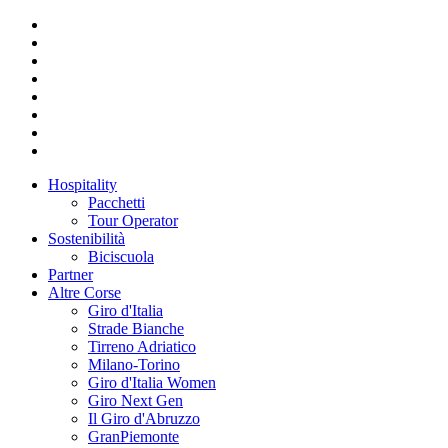
Hospitality
Pacchetti
Tour Operator
Sostenibilità
Biciscuola
Partner
Altre Corse
Giro d'Italia
Strade Bianche
Tirreno Adriatico
Milano-Torino
Giro d'Italia Women
Giro Next Gen
Il Giro d'Abruzzo
GranPiemonte