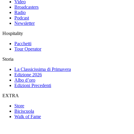
Video
Broadcasters
Radio
Podcast
Newsletter
Hospitality
Pacchetti
Tour Operator
Storia
La Classicissima di Primavera
Edizione 2026
Albo d’oro
Edizioni Precedenti
EXTRA
Store
Biciscuola
Walk of Fame