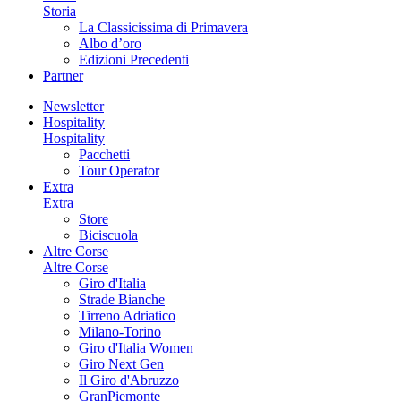
Storia
La Classicissima di Primavera
Albo d’oro
Edizioni Precedenti
Partner
Newsletter
Hospitality
Hospitality
Pacchetti
Tour Operator
Extra
Extra
Store
Biciscuola
Altre Corse
Altre Corse
Giro d'Italia
Strade Bianche
Tirreno Adriatico
Milano-Torino
Giro d'Italia Women
Giro Next Gen
Il Giro d'Abruzzo
GranPiemonte