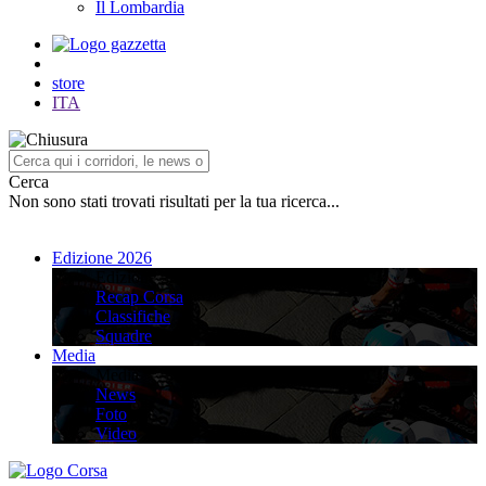
Il Lombardia
store
ITA
Cerca
Non sono stati trovati risultati per la tua ricerca...
Edizione 2026
Edizione 2026
Recap Corsa
Classifiche
Squadre
Media
Media
News
Foto
Video