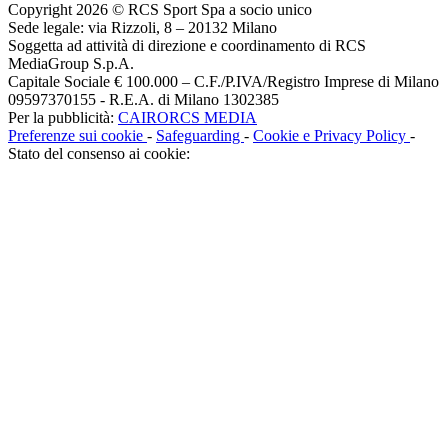
Copyright 2026 © RCS Sport Spa a socio unico
Sede legale: via Rizzoli, 8 – 20132 Milano
Soggetta ad attività di direzione e coordinamento di RCS
MediaGroup S.p.A.
Capitale Sociale € 100.000 – C.F./P.IVA/Registro Imprese di Milano
09597370155 - R.E.A. di Milano 1302385
Per la pubblicità:
CAIRORCS MEDIA
Preferenze sui cookie
-
Safeguarding
-
Cookie e Privacy Policy
-
Stato del consenso ai cookie: