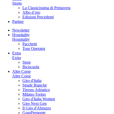
Storia
La Classicissima di Primavera
Albo d’oro
Edizioni Precedenti
Partner
Newsletter
Hospitality
Hospitality
Pacchetti
Tour Operator
Extra
Extra
Store
Biciscuola
Altre Corse
Altre Corse
Giro d'Italia
Strade Bianche
Tirreno Adriatico
Milano-Torino
Giro d'Italia Women
Giro Next Gen
Il Giro d'Abruzzo
GranPiemonte