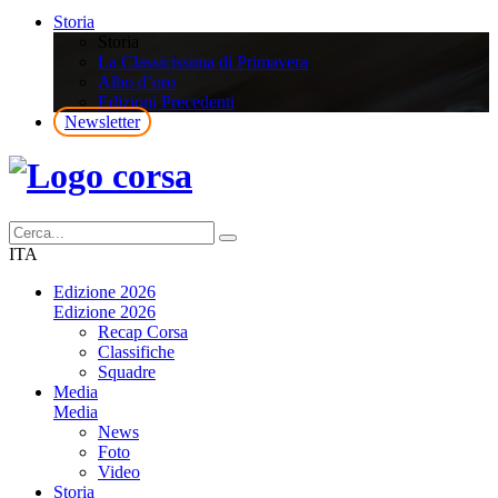
Storia
Storia
La Classicissima di Primavera
Albo d’oro
Edizioni Precedenti
Newsletter
ITA
Edizione 2026
Edizione 2026
Recap Corsa
Classifiche
Squadre
Media
Media
News
Foto
Video
Storia