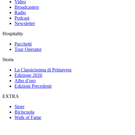
Video
Broadcasters
Radio
Podcast
Newsletter
Hospitality
Pacchetti
Tour Operator
Storia
La Classicissima di Primavera
Edizione 2026
Albo d’oro
Edizioni Precedenti
EXTRA
Store
Biciscuola
Walk of Fame