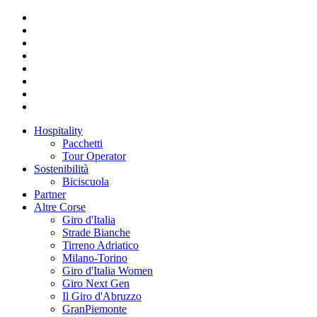
Hospitality
Pacchetti
Tour Operator
Sostenibilità
Biciscuola
Partner
Altre Corse
Giro d'Italia
Strade Bianche
Tirreno Adriatico
Milano-Torino
Giro d'Italia Women
Giro Next Gen
Il Giro d'Abruzzo
GranPiemonte