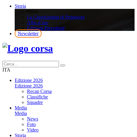
Storia
Storia
La Classicissima di Primavera
Albo d’oro
Edizioni Precedenti
Newsletter
ITA
Edizione 2026
Edizione 2026
Recap Corsa
Classifiche
Squadre
Media
Media
News
Foto
Video
Storia