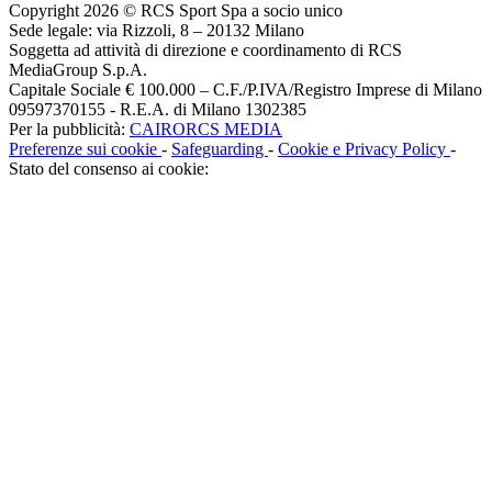
Copyright 2026 © RCS Sport Spa a socio unico
Sede legale: via Rizzoli, 8 – 20132 Milano
Soggetta ad attività di direzione e coordinamento di RCS
MediaGroup S.p.A.
Capitale Sociale € 100.000 – C.F./P.IVA/Registro Imprese di Milano
09597370155 - R.E.A. di Milano 1302385
Per la pubblicità:
CAIRORCS MEDIA
Preferenze sui cookie
-
Safeguarding
-
Cookie e Privacy Policy
-
Stato del consenso ai cookie: