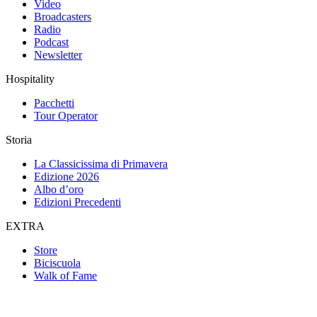
Video
Broadcasters
Radio
Podcast
Newsletter
Hospitality
Pacchetti
Tour Operator
Storia
La Classicissima di Primavera
Edizione 2026
Albo d’oro
Edizioni Precedenti
EXTRA
Store
Biciscuola
Walk of Fame