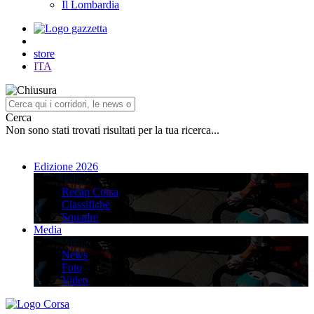
Il Lombardia
store
ITA
Cerca
Non sono stati trovati risultati per la tua ricerca...
Edizione 2026
Edizione 2026
Recap Corsa
Classifiche
Squadre
Media
Media
News
Foto
Video