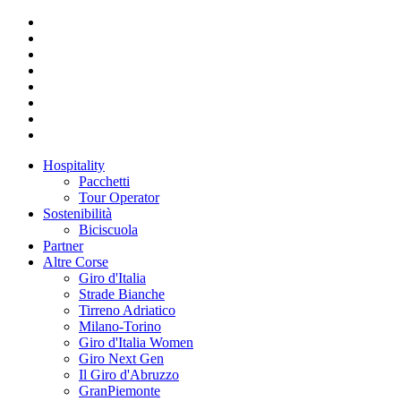
Hospitality
Pacchetti
Tour Operator
Sostenibilità
Biciscuola
Partner
Altre Corse
Giro d'Italia
Strade Bianche
Tirreno Adriatico
Milano-Torino
Giro d'Italia Women
Giro Next Gen
Il Giro d'Abruzzo
GranPiemonte