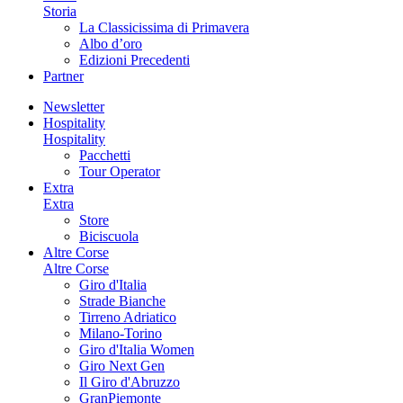
Storia
La Classicissima di Primavera
Albo d’oro
Edizioni Precedenti
Partner
Newsletter
Hospitality
Hospitality
Pacchetti
Tour Operator
Extra
Extra
Store
Biciscuola
Altre Corse
Altre Corse
Giro d'Italia
Strade Bianche
Tirreno Adriatico
Milano-Torino
Giro d'Italia Women
Giro Next Gen
Il Giro d'Abruzzo
GranPiemonte