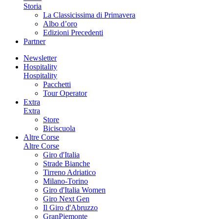
Storia
La Classicissima di Primavera
Albo d’oro
Edizioni Precedenti
Partner
Newsletter
Hospitality
Hospitality
Pacchetti
Tour Operator
Extra
Extra
Store
Biciscuola
Altre Corse
Altre Corse
Giro d'Italia
Strade Bianche
Tirreno Adriatico
Milano-Torino
Giro d'Italia Women
Giro Next Gen
Il Giro d'Abruzzo
GranPiemonte