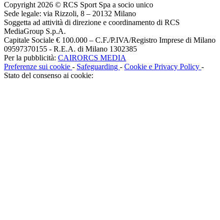
Copyright 2026 © RCS Sport Spa a socio unico
Sede legale: via Rizzoli, 8 – 20132 Milano
Soggetta ad attività di direzione e coordinamento di RCS
MediaGroup S.p.A.
Capitale Sociale € 100.000 – C.F./P.IVA/Registro Imprese di Milano
09597370155 - R.E.A. di Milano 1302385
Per la pubblicità:
CAIRORCS MEDIA
Preferenze sui cookie
-
Safeguarding
-
Cookie e Privacy Policy
-
Stato del consenso ai cookie: