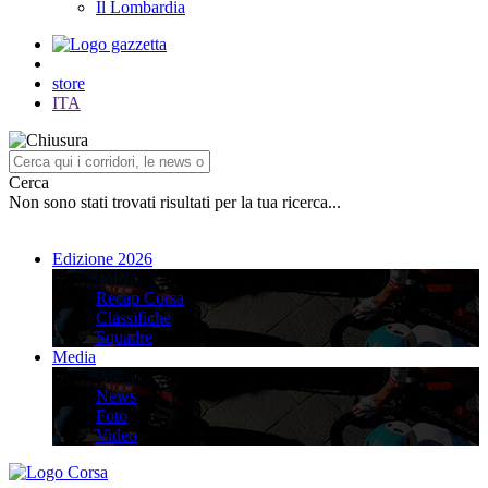
Il Lombardia
store
ITA
Cerca
Non sono stati trovati risultati per la tua ricerca...
Edizione 2026
Edizione 2026
Recap Corsa
Classifiche
Squadre
Media
Media
News
Foto
Video