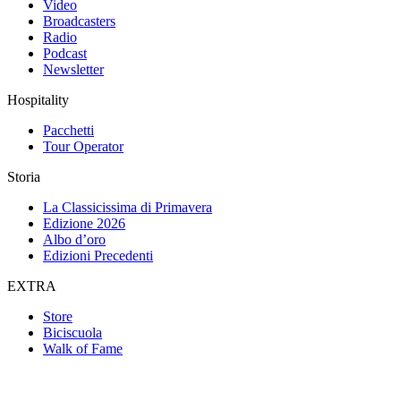
Video
Broadcasters
Radio
Podcast
Newsletter
Hospitality
Pacchetti
Tour Operator
Storia
La Classicissima di Primavera
Edizione 2026
Albo d’oro
Edizioni Precedenti
EXTRA
Store
Biciscuola
Walk of Fame