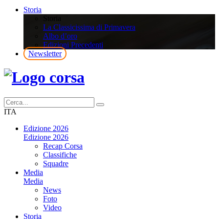
Storia
Storia
La Classicissima di Primavera
Albo d’oro
Edizioni Precedenti
Newsletter
ITA
Edizione 2026
Edizione 2026
Recap Corsa
Classifiche
Squadre
Media
Media
News
Foto
Video
Storia