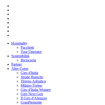
Hospitality
Pacchetti
Tour Operator
Sostenibilità
Biciscuola
Partner
Altre Corse
Giro d'Italia
Strade Bianche
Tirreno Adriatico
Milano-Torino
Giro d'Italia Women
Giro Next Gen
Il Giro d'Abruzzo
GranPiemonte