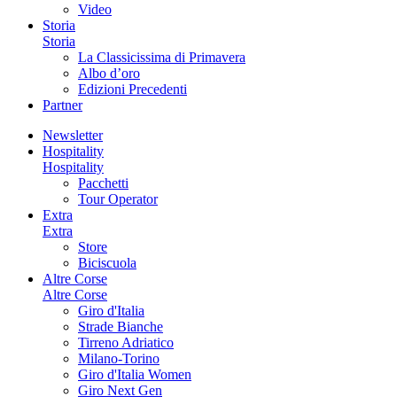
Video
Storia
Storia
La Classicissima di Primavera
Albo d’oro
Edizioni Precedenti
Partner
Newsletter
Hospitality
Hospitality
Pacchetti
Tour Operator
Extra
Extra
Store
Biciscuola
Altre Corse
Altre Corse
Giro d'Italia
Strade Bianche
Tirreno Adriatico
Milano-Torino
Giro d'Italia Women
Giro Next Gen