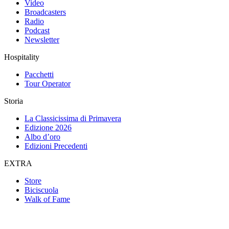
Video
Broadcasters
Radio
Podcast
Newsletter
Hospitality
Pacchetti
Tour Operator
Storia
La Classicissima di Primavera
Edizione 2026
Albo d’oro
Edizioni Precedenti
EXTRA
Store
Biciscuola
Walk of Fame