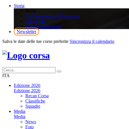
Storia
Storia
La Classicissima di Primavera
Albo d’oro
Edizioni Precedenti
Newsletter
Salva le date delle tue corse preferite
Sincronizza il calendario
ITA
Edizione 2026
Edizione 2026
Recap Corsa
Classifiche
Squadre
Media
Media
News
Foto