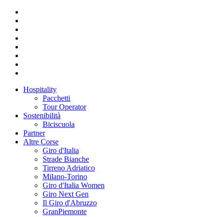
Hospitality
Pacchetti
Tour Operator
Sostenibilità
Biciscuola
Partner
Altre Corse
Giro d'Italia
Strade Bianche
Tirreno Adriatico
Milano-Torino
Giro d'Italia Women
Giro Next Gen
Il Giro d'Abruzzo
GranPiemonte