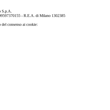
p S.p.A.
o 09597370155 - R.E.A. di Milano 1302385
o del consenso ai cookie: