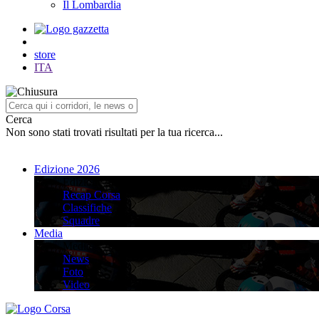
Il Lombardia
store
ITA
Cerca
Non sono stati trovati risultati per la tua ricerca...
Edizione 2026
Edizione 2026
Recap Corsa
Classifiche
Squadre
Media
Media
News
Foto
Video