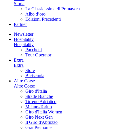
Storia
La Classicissima di Primavera
Albo d’oro
Edizioni Precedenti
Partner
Newsletter
Hospitality
Hospitality
Pacchetti
Tour Operator
Extra
Extra
Store
Biciscuola
Altre Corse
Altre Corse
Giro d'Italia
Strade Bianche
Tirreno Adriatico
Milano-Torino
Giro d'Italia Women
Giro Next Gen
Il Giro d'Abruzzo
GranPiemonte