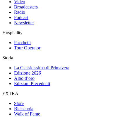
Video
Broadcasters
Radio
Podcast
Newsletter
Hospitality
Pacchetti
Tour Operator
Storia
La Classicissima di Primavera
Edizione 2026
Albo d’oro
Edizioni Precedenti
EXTRA
Store
Biciscuola
Walk of Fame