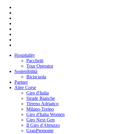
Hospitality
Pacchetti
Tour Operator
Sostenibilità
Biciscuola
Partner
Altre Corse
Giro d'Italia
Strade Bianche
Tirreno Adriatico
Milano-Torino
Giro d'Italia Women
Giro Next Gen
Il Giro d'Abruzzo
GranPiemonte