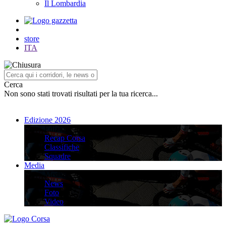
Il Lombardia
store
ITA
Cerca
Non sono stati trovati risultati per la tua ricerca...
Edizione 2026
Edizione 2026
Recap Corsa
Classifiche
Squadre
Media
Media
News
Foto
Video