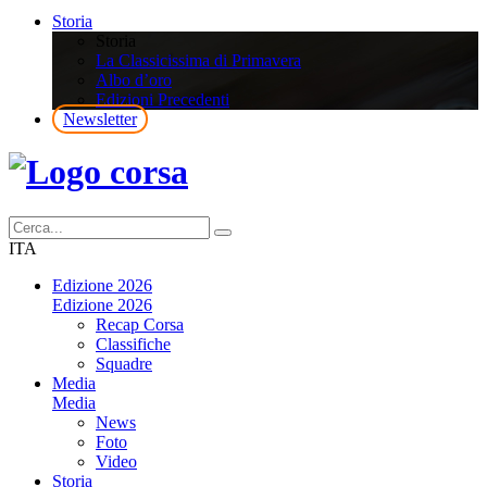
Storia
Storia
La Classicissima di Primavera
Albo d’oro
Edizioni Precedenti
Newsletter
ITA
Edizione 2026
Edizione 2026
Recap Corsa
Classifiche
Squadre
Media
Media
News
Foto
Video
Storia