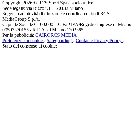
Copyright 2026 © RCS Sport Spa a socio unico
Sede legale: via Rizzoli, 8 – 20132 Milano
Soggetta ad attività di direzione e coordinamento di RCS
MediaGroup S.p.A.
Capitale Sociale € 100.000 – C.F./P.IVA/Registro Imprese di Milano
09597370155 - R.E.A. di Milano 1302385
Per la pubblicità:
CAIRORCS MEDIA
Preferenze sui cookie
-
Safeguarding
-
Cookie e Privacy Policy
-
Stato del consenso ai cookie: