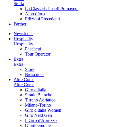
Storia
La Classicissima di Primavera
Albo d’oro
Edizioni Precedenti
Partner
Newsletter
Hospitality
Hospitality
Pacchetti
Tour Operator
Extra
Extra
Store
Biciscuola
Altre Corse
Altre Corse
Giro d'Italia
Strade Bianche
Tirreno Adriatico
Milano-Torino
Giro d'Italia Women
Giro Next Gen
Il Giro d'Abruzzo
GranPiemonte