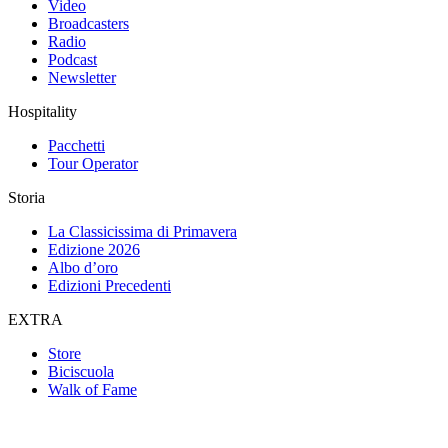
Video
Broadcasters
Radio
Podcast
Newsletter
Hospitality
Pacchetti
Tour Operator
Storia
La Classicissima di Primavera
Edizione 2026
Albo d’oro
Edizioni Precedenti
EXTRA
Store
Biciscuola
Walk of Fame