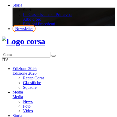
Storia
Storia
La Classicissima di Primavera
Albo d’oro
Edizioni Precedenti
Newsletter
ITA
Edizione 2026
Edizione 2026
Recap Corsa
Classifiche
Squadre
Media
Media
News
Foto
Video
Storia