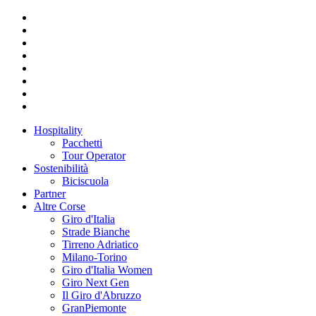
Hospitality
Pacchetti
Tour Operator
Sostenibilità
Biciscuola
Partner
Altre Corse
Giro d'Italia
Strade Bianche
Tirreno Adriatico
Milano-Torino
Giro d'Italia Women
Giro Next Gen
Il Giro d'Abruzzo
GranPiemonte