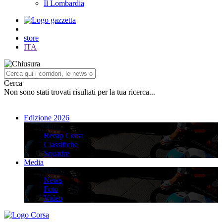
Il Lombardia
store
ITA
Cerca
Non sono stati trovati risultati per la tua ricerca...
Edizione 2026
Edizione 2026
Recap Corsa
Classifiche
Squadre
Media
Media
News
Foto
Video