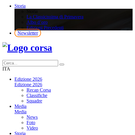
Storia
Storia
La Classicissima di Primavera
Albo d’oro
Edizioni Precedenti
Newsletter
ITA
Edizione 2026
Edizione 2026
Recap Corsa
Classifiche
Squadre
Media
Media
News
Foto
Video
Storia