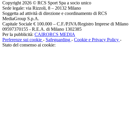
Copyright 2026 © RCS Sport Spa a socio unico
Sede legale: via Rizzoli, 8 – 20132 Milano
Soggetta ad attività di direzione e coordinamento di RCS
MediaGroup S.p.A.
Capitale Sociale € 100.000 – C.F./P.IVA/Registro Imprese di Milano
09597370155 - R.E.A. di Milano 1302385
Per la pubblicità:
CAIRORCS MEDIA
Preferenze sui cookie
-
Safeguarding
-
Cookie e Privacy Policy
-
Stato del consenso ai cookie: