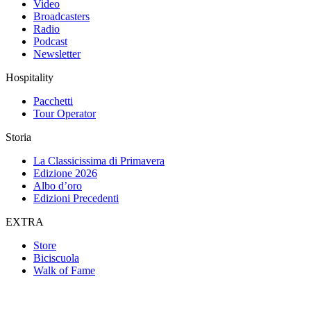
Video
Broadcasters
Radio
Podcast
Newsletter
Hospitality
Pacchetti
Tour Operator
Storia
La Classicissima di Primavera
Edizione 2026
Albo d’oro
Edizioni Precedenti
EXTRA
Store
Biciscuola
Walk of Fame