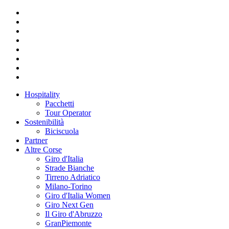
Hospitality
Pacchetti
Tour Operator
Sostenibilità
Biciscuola
Partner
Altre Corse
Giro d'Italia
Strade Bianche
Tirreno Adriatico
Milano-Torino
Giro d'Italia Women
Giro Next Gen
Il Giro d'Abruzzo
GranPiemonte