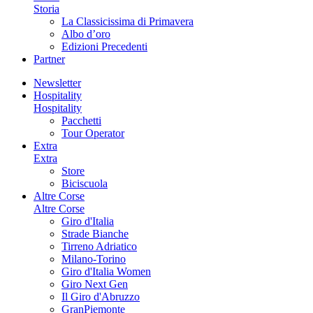
Storia
La Classicissima di Primavera
Albo d’oro
Edizioni Precedenti
Partner
Newsletter
Hospitality
Hospitality
Pacchetti
Tour Operator
Extra
Extra
Store
Biciscuola
Altre Corse
Altre Corse
Giro d'Italia
Strade Bianche
Tirreno Adriatico
Milano-Torino
Giro d'Italia Women
Giro Next Gen
Il Giro d'Abruzzo
GranPiemonte