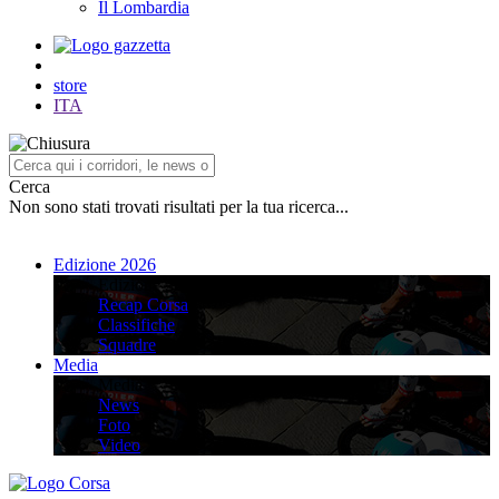
Il Lombardia
store
ITA
Cerca
Non sono stati trovati risultati per la tua ricerca...
Edizione 2026
Edizione 2026
Recap Corsa
Classifiche
Squadre
Media
Media
News
Foto
Video