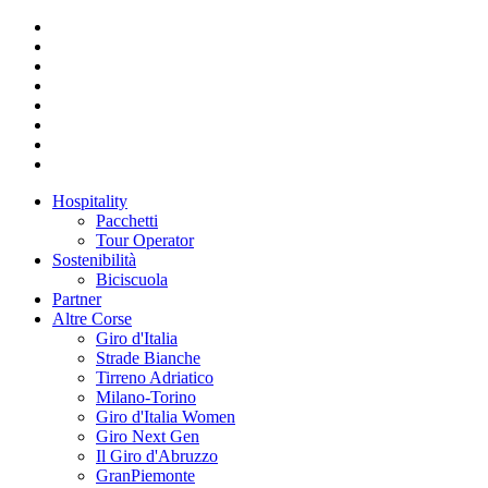
Hospitality
Pacchetti
Tour Operator
Sostenibilità
Biciscuola
Partner
Altre Corse
Giro d'Italia
Strade Bianche
Tirreno Adriatico
Milano-Torino
Giro d'Italia Women
Giro Next Gen
Il Giro d'Abruzzo
GranPiemonte