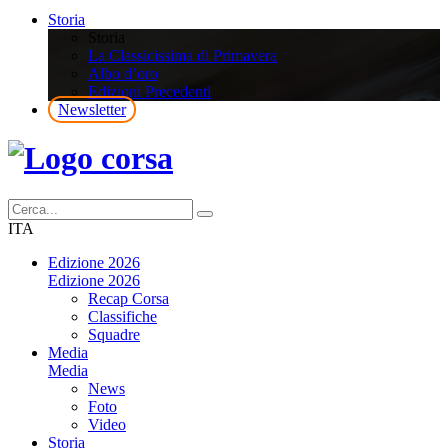
Storia
Storia
La Classicissima di Primavera
Albo d’oro
Edizioni Precedenti
Newsletter
ITA
Edizione 2026
Edizione 2026
Recap Corsa
Classifiche
Squadre
Media
Media
News
Foto
Video
Storia