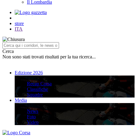
Il Lombardia
store
ITA
Cerca
Non sono stati trovati risultati per la tua ricerca...
Edizione 2026
Edizione 2026
Recap Corsa
Classifiche
Squadre
Media
Media
News
Foto
Video