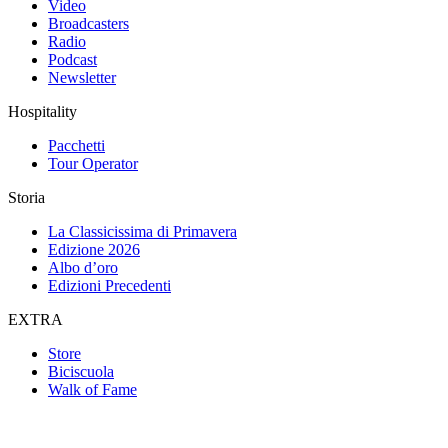
Video
Broadcasters
Radio
Podcast
Newsletter
Hospitality
Pacchetti
Tour Operator
Storia
La Classicissima di Primavera
Edizione 2026
Albo d’oro
Edizioni Precedenti
EXTRA
Store
Biciscuola
Walk of Fame