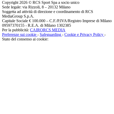
Copyright 2026 © RCS Sport Spa a socio unico
Sede legale: via Rizzoli, 8 – 20132 Milano
Soggetta ad attività di direzione e coordinamento di RCS
MediaGroup S.p.A.
Capitale Sociale € 100.000 – C.F./P.IVA/Registro Imprese di Milano
09597370155 - R.E.A. di Milano 1302385
Per la pubblicità:
CAIRORCS MEDIA
Preferenze sui cookie
-
Safeguarding
-
Cookie e Privacy Policy
-
Stato del consenso ai cookie: