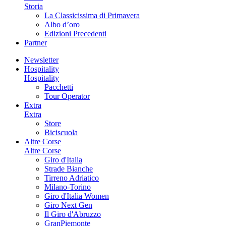
Storia
La Classicissima di Primavera
Albo d’oro
Edizioni Precedenti
Partner
Newsletter
Hospitality
Hospitality
Pacchetti
Tour Operator
Extra
Extra
Store
Biciscuola
Altre Corse
Altre Corse
Giro d'Italia
Strade Bianche
Tirreno Adriatico
Milano-Torino
Giro d'Italia Women
Giro Next Gen
Il Giro d'Abruzzo
GranPiemonte