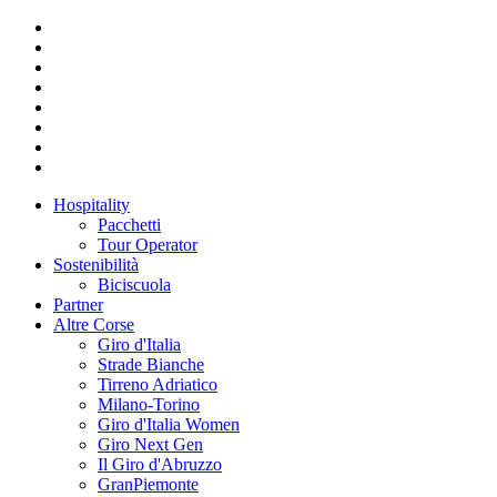
Hospitality
Pacchetti
Tour Operator
Sostenibilità
Biciscuola
Partner
Altre Corse
Giro d'Italia
Strade Bianche
Tirreno Adriatico
Milano-Torino
Giro d'Italia Women
Giro Next Gen
Il Giro d'Abruzzo
GranPiemonte