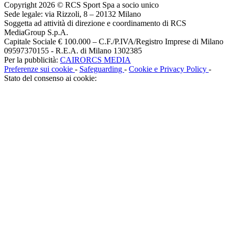
Copyright 2026 © RCS Sport Spa a socio unico
Sede legale: via Rizzoli, 8 – 20132 Milano
Soggetta ad attività di direzione e coordinamento di RCS
MediaGroup S.p.A.
Capitale Sociale € 100.000 – C.F./P.IVA/Registro Imprese di Milano
09597370155 - R.E.A. di Milano 1302385
Per la pubblicità:
CAIRORCS MEDIA
Preferenze sui cookie
-
Safeguarding
-
Cookie e Privacy Policy
-
Stato del consenso ai cookie: