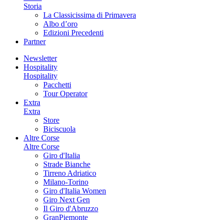
Storia
La Classicissima di Primavera
Albo d’oro
Edizioni Precedenti
Partner
Newsletter
Hospitality
Hospitality
Pacchetti
Tour Operator
Extra
Extra
Store
Biciscuola
Altre Corse
Altre Corse
Giro d'Italia
Strade Bianche
Tirreno Adriatico
Milano-Torino
Giro d'Italia Women
Giro Next Gen
Il Giro d'Abruzzo
GranPiemonte