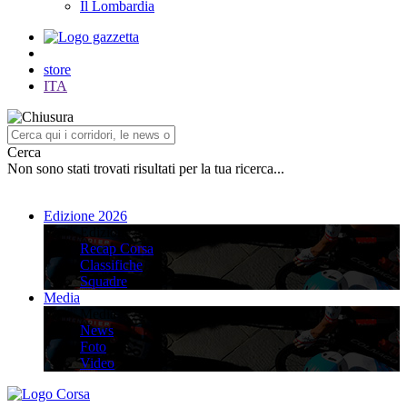
Il Lombardia
store
ITA
Cerca
Non sono stati trovati risultati per la tua ricerca...
Edizione 2026
Edizione 2026
Recap Corsa
Classifiche
Squadre
Media
Media
News
Foto
Video