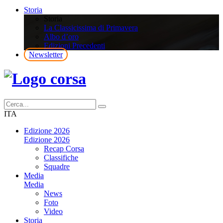
Storia
Storia
La Classicissima di Primavera
Albo d’oro
Edizioni Precedenti
Newsletter
ITA
Edizione 2026
Edizione 2026
Recap Corsa
Classifiche
Squadre
Media
Media
News
Foto
Video
Storia