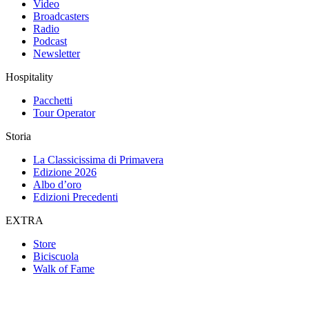
Video
Broadcasters
Radio
Podcast
Newsletter
Hospitality
Pacchetti
Tour Operator
Storia
La Classicissima di Primavera
Edizione 2026
Albo d’oro
Edizioni Precedenti
EXTRA
Store
Biciscuola
Walk of Fame