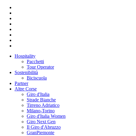
Hospitality
Pacchetti
Tour Operator
Sostenibilità
Biciscuola
Partner
Altre Corse
Giro d'Italia
Strade Bianche
Tirreno Adriatico
Milano-Torino
Giro d'Italia Women
Giro Next Gen
Il Giro d'Abruzzo
GranPiemonte