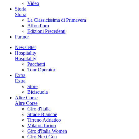
Video
Storia
Storia
La Classicissima di Primavera
Albo d’oro
Edizioni Precedenti
Partner
Newsletter
Hospitality
Hospitality
Pacchetti
Tour Operator
Extra
Extra
Store
Biciscuola
Altre Corse
Altre Corse
Giro d'Italia
Strade Bianche
Tirreno Adriatico
Milano-Torino
Giro d'Italia Women
Giro Next Gen