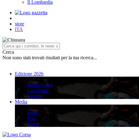
Il Lombardia
store
ITA
Cerca
Non sono stati trovati risultati per la tua ricerca...
Edizione 2026
Edizione 2026
Recap Corsa
Classifiche
Squadre
Media
Media
News
Foto
Video