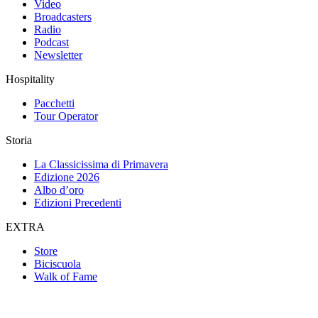
Video
Broadcasters
Radio
Podcast
Newsletter
Hospitality
Pacchetti
Tour Operator
Storia
La Classicissima di Primavera
Edizione 2026
Albo d’oro
Edizioni Precedenti
EXTRA
Store
Biciscuola
Walk of Fame