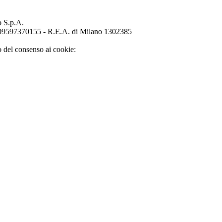
p S.p.A.
o 09597370155 - R.E.A. di Milano 1302385
o del consenso ai cookie: