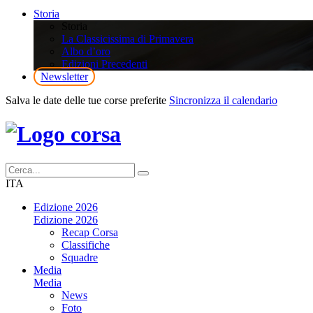
Storia
Storia
La Classicissima di Primavera
Albo d’oro
Edizioni Precedenti
Newsletter
Salva le date delle tue corse preferite
Sincronizza il calendario
ITA
Edizione 2026
Edizione 2026
Recap Corsa
Classifiche
Squadre
Media
Media
News
Foto