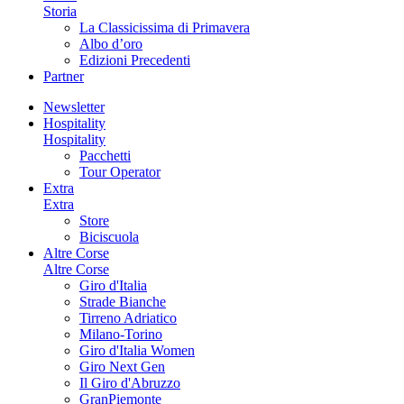
Storia
La Classicissima di Primavera
Albo d’oro
Edizioni Precedenti
Partner
Newsletter
Hospitality
Hospitality
Pacchetti
Tour Operator
Extra
Extra
Store
Biciscuola
Altre Corse
Altre Corse
Giro d'Italia
Strade Bianche
Tirreno Adriatico
Milano-Torino
Giro d'Italia Women
Giro Next Gen
Il Giro d'Abruzzo
GranPiemonte