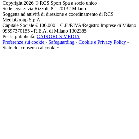
Copyright 2026 © RCS Sport Spa a socio unico
Sede legale: via Rizzoli, 8 – 20132 Milano
Soggetta ad attività di direzione e coordinamento di RCS
MediaGroup S.p.A.
Capitale Sociale € 100.000 – C.F./P.IVA/Registro Imprese di Milano
09597370155 - R.E.A. di Milano 1302385
Per la pubblicità:
CAIRORCS MEDIA
Preferenze sui cookie
-
Safeguarding
-
Cookie e Privacy Policy
-
Stato del consenso ai cookie: