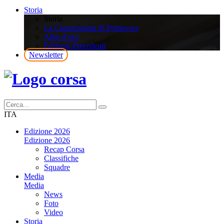
Storia
Storia
La Classicissima di Primavera
Albo d’oro
Edizioni Precedenti
Newsletter
ITA
Edizione 2026
Edizione 2026
Recap Corsa
Classifiche
Squadre
Media
Media
News
Foto
Video
Storia