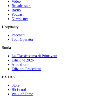
Video
Broadcasters
Radio
Podcast
Newsletter
Hospitality
Pacchetti
Tour Operator
Storia
La Classicissima di Primavera
Edizione 2026
Albo d’oro
Edizioni Precedenti
EXTRA
Store
Biciscuola
Walk of Fame