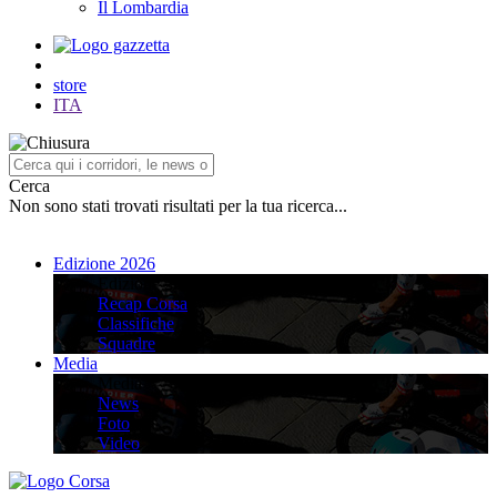
Il Lombardia
store
ITA
Cerca
Non sono stati trovati risultati per la tua ricerca...
Edizione 2026
Edizione 2026
Recap Corsa
Classifiche
Squadre
Media
Media
News
Foto
Video