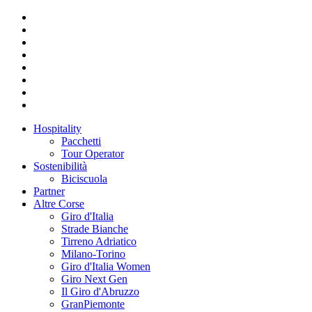
Hospitality
Pacchetti
Tour Operator
Sostenibilità
Biciscuola
Partner
Altre Corse
Giro d'Italia
Strade Bianche
Tirreno Adriatico
Milano-Torino
Giro d'Italia Women
Giro Next Gen
Il Giro d'Abruzzo
GranPiemonte