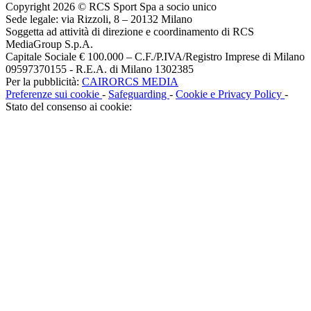
Copyright 2026 © RCS Sport Spa a socio unico
Sede legale: via Rizzoli, 8 – 20132 Milano
Soggetta ad attività di direzione e coordinamento di RCS
MediaGroup S.p.A.
Capitale Sociale € 100.000 – C.F./P.IVA/Registro Imprese di Milano
09597370155 - R.E.A. di Milano 1302385
Per la pubblicità:
CAIRORCS MEDIA
Preferenze sui cookie
-
Safeguarding
-
Cookie e Privacy Policy
-
Stato del consenso ai cookie: