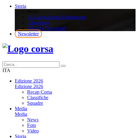
Storia
Storia
La Classicissima di Primavera
Albo d’oro
Edizioni Precedenti
Newsletter
ITA
Edizione 2026
Edizione 2026
Recap Corsa
Classifiche
Squadre
Media
Media
News
Foto
Video
Storia