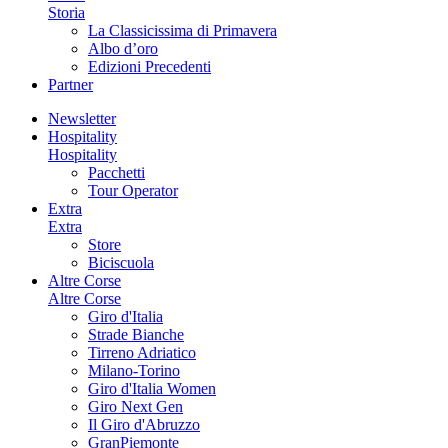
Storia
La Classicissima di Primavera
Albo d’oro
Edizioni Precedenti
Partner
Newsletter
Hospitality
Hospitality
Pacchetti
Tour Operator
Extra
Extra
Store
Biciscuola
Altre Corse
Altre Corse
Giro d'Italia
Strade Bianche
Tirreno Adriatico
Milano-Torino
Giro d'Italia Women
Giro Next Gen
Il Giro d'Abruzzo
GranPiemonte