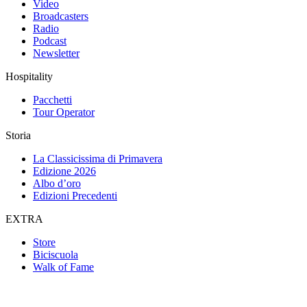
Video
Broadcasters
Radio
Podcast
Newsletter
Hospitality
Pacchetti
Tour Operator
Storia
La Classicissima di Primavera
Edizione 2026
Albo d’oro
Edizioni Precedenti
EXTRA
Store
Biciscuola
Walk of Fame