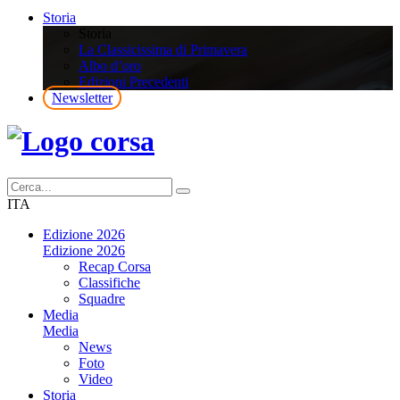
Storia
Storia
La Classicissima di Primavera
Albo d’oro
Edizioni Precedenti
Newsletter
ITA
Edizione 2026
Edizione 2026
Recap Corsa
Classifiche
Squadre
Media
Media
News
Foto
Video
Storia