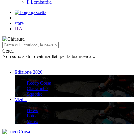
Il Lombardia
store
ITA
Cerca
Non sono stati trovati risultati per la tua ricerca...
Edizione 2026
Edizione 2026
Recap Corsa
Classifiche
Squadre
Media
Media
News
Foto
Video