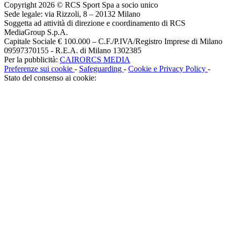
Copyright 2026 © RCS Sport Spa a socio unico
Sede legale: via Rizzoli, 8 – 20132 Milano
Soggetta ad attività di direzione e coordinamento di RCS
MediaGroup S.p.A.
Capitale Sociale € 100.000 – C.F./P.IVA/Registro Imprese di Milano
09597370155 - R.E.A. di Milano 1302385
Per la pubblicità:
CAIRORCS MEDIA
Preferenze sui cookie
-
Safeguarding
-
Cookie e Privacy Policy
-
Stato del consenso ai cookie: