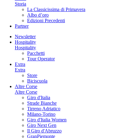
Storia
La Classicissima di Primavera
Albo d’oro
Edizioni Precedenti
Partner
Newsletter
Hospitality
Hospitality
Pacchetti
Tour Operator
Extra
Extra
Store
Biciscuola
Altre Corse
Altre Corse
Giro d'Italia
Strade Bianche
Tirreno Adriatico
Milano-Torino
Giro d'Italia Women
Giro Next Gen
Il Giro d'Abruzzo
GranPiemonte