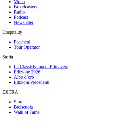
Video
Broadcasters
Radio
Podcast
Newsletter
Hospitality
Pacchetti
Tour Operator
Storia
La Classicissima di Primavera
Edizione 2026
Albo d’oro
Edizioni Precedenti
EXTRA
Store
Biciscuola
Walk of Fame