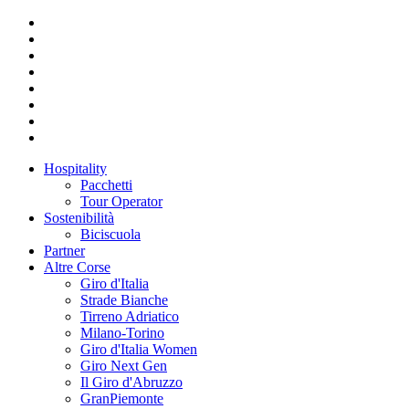
Hospitality
Pacchetti
Tour Operator
Sostenibilità
Biciscuola
Partner
Altre Corse
Giro d'Italia
Strade Bianche
Tirreno Adriatico
Milano-Torino
Giro d'Italia Women
Giro Next Gen
Il Giro d'Abruzzo
GranPiemonte