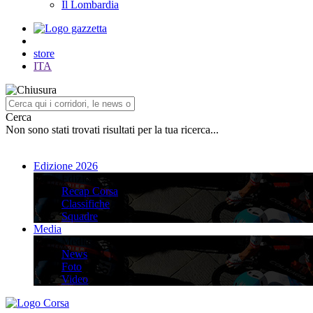
Il Lombardia
store
ITA
Cerca
Non sono stati trovati risultati per la tua ricerca...
Edizione 2026
Edizione 2026
Recap Corsa
Classifiche
Squadre
Media
Media
News
Foto
Video