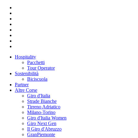
Hospitality
Pacchetti
Tour Operator
Sostenibilità
Biciscuola
Partner
Altre Corse
Giro d'Italia
Strade Bianche
Tirreno Adriatico
Milano-Torino
Giro d'Italia Women
Giro Next Gen
Il Giro d'Abruzzo
GranPiemonte