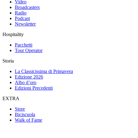
Video
Broadcasters
Radio
Podcast
Newsletter
Hospitality
Pacchetti
Tour Operator
Storia
La Classicissima di Primavera
Edizione 2026
Albo d’oro
Edizioni Precedenti
EXTRA
Store
Biciscuola
Walk of Fame