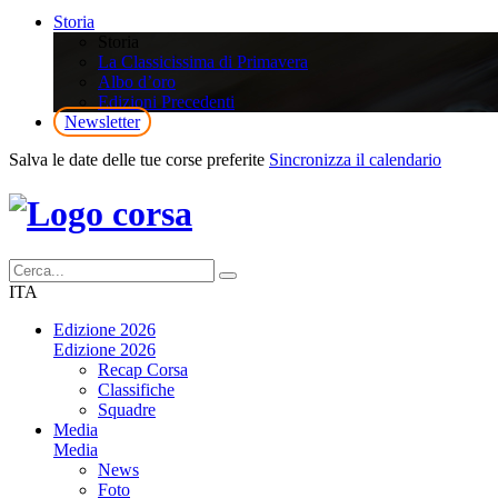
Storia
Storia
La Classicissima di Primavera
Albo d’oro
Edizioni Precedenti
Newsletter
Salva le date delle tue corse preferite
Sincronizza il calendario
ITA
Edizione 2026
Edizione 2026
Recap Corsa
Classifiche
Squadre
Media
Media
News
Foto