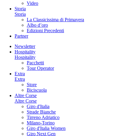
Video
Storia
Storia
La Classicissima di Primavera
Albo d’oro
Edizioni Precedenti
Partner
Newsletter
Hospitality
Hospitality
Pacchetti
Tour Operator
Extra
Extra
Store
Biciscuola
Altre Corse
Altre Corse
Giro d'Italia
Strade Bianche
Tirreno Adriatico
Milano-Torino
Giro d'Italia Women
Giro Next Gen