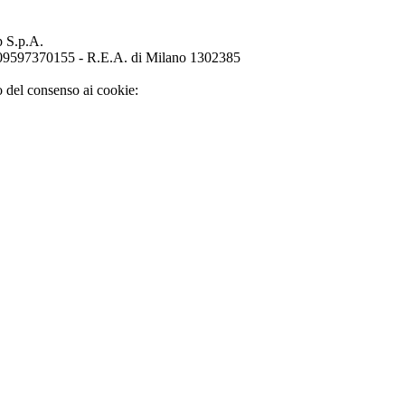
p S.p.A.
o 09597370155 - R.E.A. di Milano 1302385
o del consenso ai cookie: