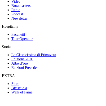
Video
Broadcasters
Radio
Podcast
Newsletter
Hospitality
Pacchetti
Tour Operator
Storia
La Classicissima di Primavera
Edizione 2026
Albo d’oro
Edizioni Precedenti
EXTRA
Store
Biciscuola
Walk of Fame