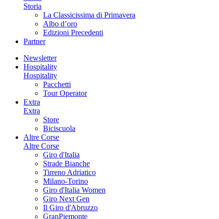
Storia
La Classicissima di Primavera
Albo d’oro
Edizioni Precedenti
Partner
Newsletter
Hospitality
Hospitality
Pacchetti
Tour Operator
Extra
Extra
Store
Biciscuola
Altre Corse
Altre Corse
Giro d'Italia
Strade Bianche
Tirreno Adriatico
Milano-Torino
Giro d'Italia Women
Giro Next Gen
Il Giro d'Abruzzo
GranPiemonte