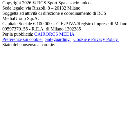
Copyright 2026 © RCS Sport Spa a socio unico
Sede legale: via Rizzoli, 8 – 20132 Milano
Soggetta ad attività di direzione e coordinamento di RCS
MediaGroup S.p.A.
Capitale Sociale € 100.000 – C.F./P.IVA/Registro Imprese di Milano
09597370155 - R.E.A. di Milano 1302385
Per la pubblicità:
CAIRORCS MEDIA
Preferenze sui cookie
-
Safeguarding
-
Cookie e Privacy Policy
-
Stato del consenso ai cookie: