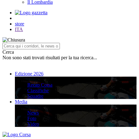
Il Lombardia
store
ITA
Cerca
Non sono stati trovati risultati per la tua ricerca...
Edizione 2026
Edizione 2026
Recap Corsa
Classifiche
Squadre
Media
Media
News
Foto
Video