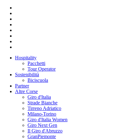
Hospitality
Pacchetti
Tour Operator
Sostenibilità
Biciscuola
Partner
Altre Corse
Giro d'Italia
Strade Bianche
Tirreno Adriatico
Milano-Torino
Giro d'Italia Women
Giro Next Gen
Il Giro d'Abruzzo
GranPiemonte