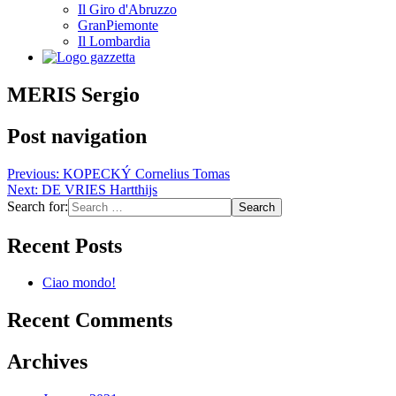
Il Giro d'Abruzzo
GranPiemonte
Il Lombardia
MERIS Sergio
Post navigation
Previous:
KOPECKÝ Cornelius Tomas
Next:
DE VRIES Hartthijs
Search for:
Recent Posts
Ciao mondo!
Recent Comments
Archives