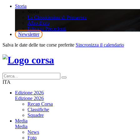
Storia
Storia
La Classicissima di Primavera
Albo d’oro
Edizioni Precedenti
Newsletter
Salva le date delle tue corse preferite
Sincronizza il calendario
ITA
Edizione 2026
Edizione 2026
Recap Corsa
Classifiche
Squadre
Media
Media
News
Foto