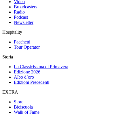
Video
Broadcasters
Radio
Podcast
Newsletter
Hospitality
Pacchetti
Tour Operator
Storia
La Classicissima di Primavera
Edizione 2026
Albo d’oro
Edizioni Precedenti
EXTRA
Store
Biciscuola
Walk of Fame