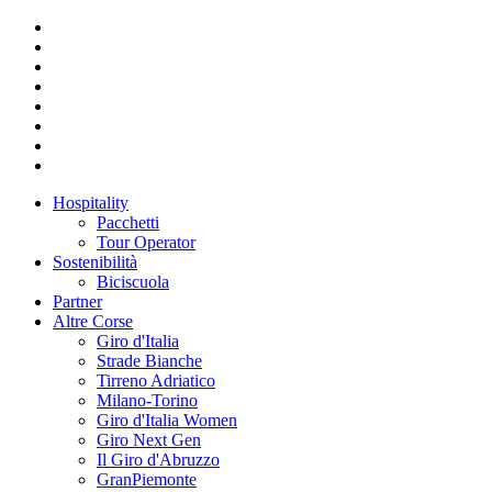
Hospitality
Pacchetti
Tour Operator
Sostenibilità
Biciscuola
Partner
Altre Corse
Giro d'Italia
Strade Bianche
Tirreno Adriatico
Milano-Torino
Giro d'Italia Women
Giro Next Gen
Il Giro d'Abruzzo
GranPiemonte