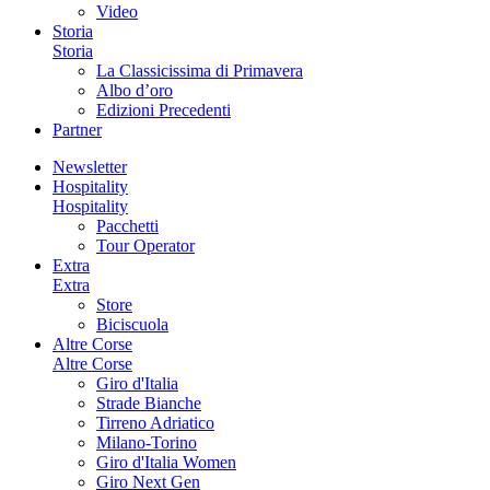
Video
Storia
Storia
La Classicissima di Primavera
Albo d’oro
Edizioni Precedenti
Partner
Newsletter
Hospitality
Hospitality
Pacchetti
Tour Operator
Extra
Extra
Store
Biciscuola
Altre Corse
Altre Corse
Giro d'Italia
Strade Bianche
Tirreno Adriatico
Milano-Torino
Giro d'Italia Women
Giro Next Gen