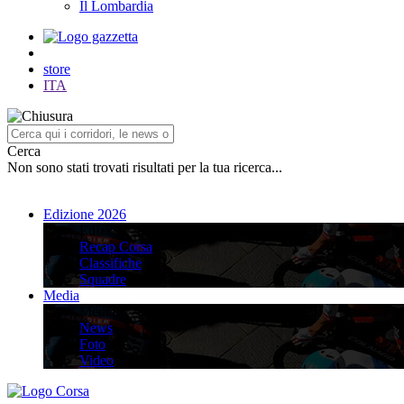
Il Lombardia
store
ITA
Cerca
Non sono stati trovati risultati per la tua ricerca...
Edizione 2026
Edizione 2026
Recap Corsa
Classifiche
Squadre
Media
Media
News
Foto
Video