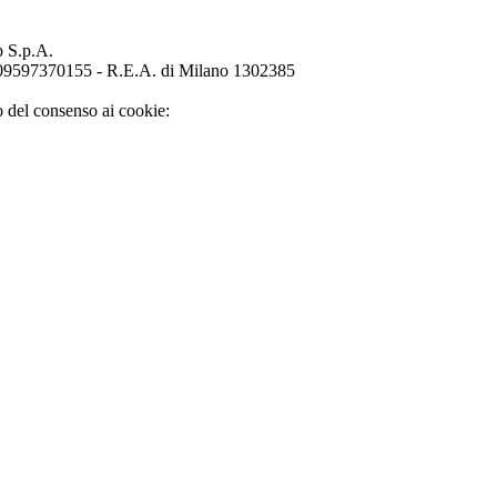
p S.p.A.
o 09597370155 - R.E.A. di Milano 1302385
o del consenso ai cookie: