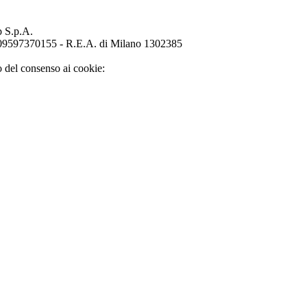
p S.p.A.
o 09597370155 - R.E.A. di Milano 1302385
o del consenso ai cookie: