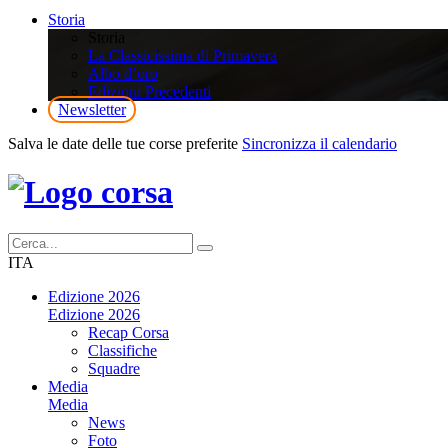
Storia
Storia
La Classicissima di Primavera
Albo d’oro
Edizioni Precedenti
Newsletter
Salva le date delle tue corse preferite
Sincronizza il calendario
ITA
Edizione 2026
Edizione 2026
Recap Corsa
Classifiche
Squadre
Media
Media
News
Foto