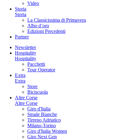
Video
Storia
Storia
La Classicissima di Primavera
Albo d’oro
Edizioni Precedenti
Partner
Newsletter
Hospitality
Hospitality
Pacchetti
Tour Operator
Extra
Extra
Store
Biciscuola
Altre Corse
Altre Corse
Giro d'Italia
Strade Bianche
Tirreno Adriatico
Milano-Torino
Giro d'Italia Women
Giro Next Gen