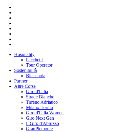
Hospitality
Pacchetti
Tour Operator
Sostenibilità
Biciscuola
Partner
Altre Corse
Giro d'Italia
Strade Bianche
Tirreno Adriatico
Milano-Torino
Giro d'Italia Women
Giro Next Gen
Il Giro d'Abruzzo
GranPiemonte