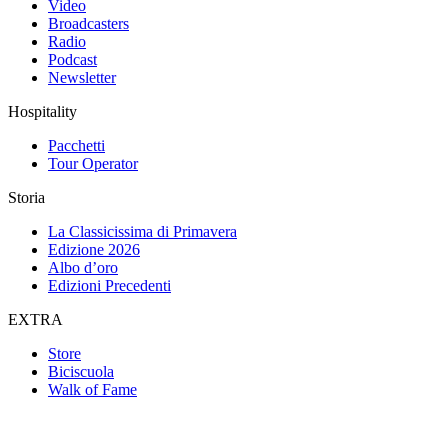
Video
Broadcasters
Radio
Podcast
Newsletter
Hospitality
Pacchetti
Tour Operator
Storia
La Classicissima di Primavera
Edizione 2026
Albo d’oro
Edizioni Precedenti
EXTRA
Store
Biciscuola
Walk of Fame