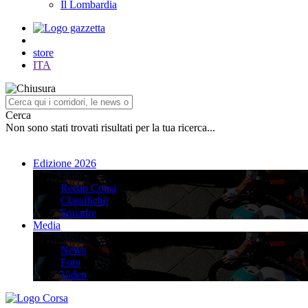
Il Lombardia
store
ITA
Cerca
Non sono stati trovati risultati per la tua ricerca...
Edizione 2026
Edizione 2026
Recap Corsa
Classifiche
Squadre
Media
Media
News
Foto
Video