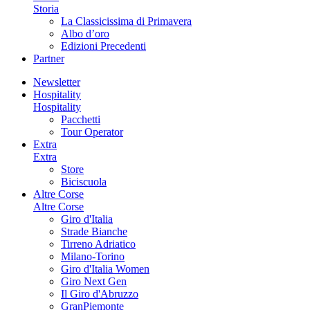
Storia
La Classicissima di Primavera
Albo d’oro
Edizioni Precedenti
Partner
Newsletter
Hospitality
Hospitality
Pacchetti
Tour Operator
Extra
Extra
Store
Biciscuola
Altre Corse
Altre Corse
Giro d'Italia
Strade Bianche
Tirreno Adriatico
Milano-Torino
Giro d'Italia Women
Giro Next Gen
Il Giro d'Abruzzo
GranPiemonte