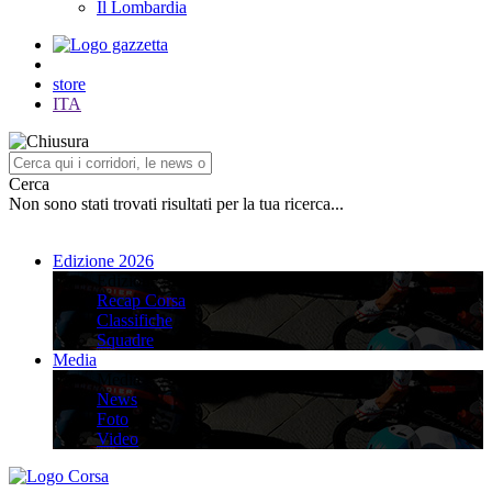
Il Lombardia
store
ITA
Cerca
Non sono stati trovati risultati per la tua ricerca...
Edizione 2026
Edizione 2026
Recap Corsa
Classifiche
Squadre
Media
Media
News
Foto
Video