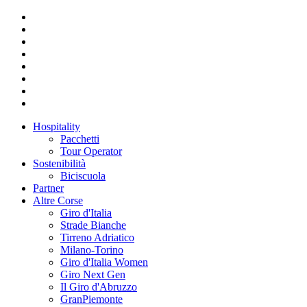
Hospitality
Pacchetti
Tour Operator
Sostenibilità
Biciscuola
Partner
Altre Corse
Giro d'Italia
Strade Bianche
Tirreno Adriatico
Milano-Torino
Giro d'Italia Women
Giro Next Gen
Il Giro d'Abruzzo
GranPiemonte