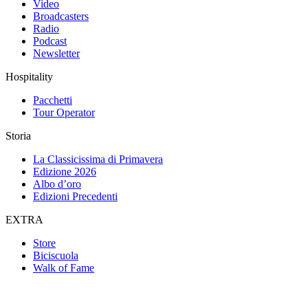
Video
Broadcasters
Radio
Podcast
Newsletter
Hospitality
Pacchetti
Tour Operator
Storia
La Classicissima di Primavera
Edizione 2026
Albo d’oro
Edizioni Precedenti
EXTRA
Store
Biciscuola
Walk of Fame