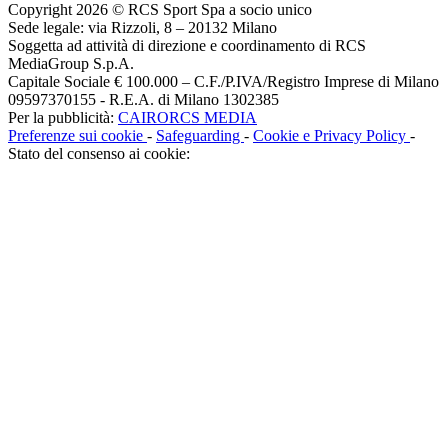
Copyright 2026 © RCS Sport Spa a socio unico
Sede legale: via Rizzoli, 8 – 20132 Milano
Soggetta ad attività di direzione e coordinamento di RCS
MediaGroup S.p.A.
Capitale Sociale € 100.000 – C.F./P.IVA/Registro Imprese di Milano
09597370155 - R.E.A. di Milano 1302385
Per la pubblicità:
CAIRORCS MEDIA
Preferenze sui cookie
-
Safeguarding
-
Cookie e Privacy Policy
-
Stato del consenso ai cookie: