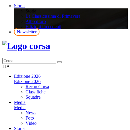
Storia
Storia
La Classicissima di Primavera
Albo d’oro
Edizioni Precedenti
Newsletter
ITA
Edizione 2026
Edizione 2026
Recap Corsa
Classifiche
Squadre
Media
Media
News
Foto
Video
Storia