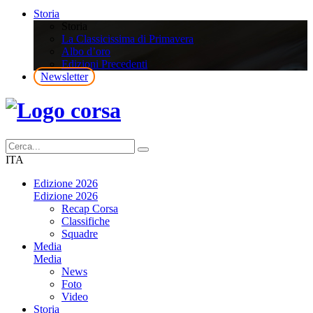
Storia
Storia
La Classicissima di Primavera
Albo d’oro
Edizioni Precedenti
Newsletter
ITA
Edizione 2026
Edizione 2026
Recap Corsa
Classifiche
Squadre
Media
Media
News
Foto
Video
Storia