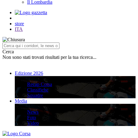
Il Lombardia
store
ITA
Cerca
Non sono stati trovati risultati per la tua ricerca...
Edizione 2026
Edizione 2026
Recap Corsa
Classifiche
Squadre
Media
Media
News
Foto
Video