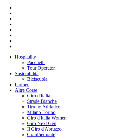
Hospitality
Pacchetti
Tour Operator
Sostenibilità
Biciscuola
Partner
Altre Corse
Giro d'Italia
Strade Bianche
Tirreno Adriatico
Milano-Torino
Giro d'Italia Women
Giro Next Gen
Il Giro d'Abruzzo
GranPiemonte