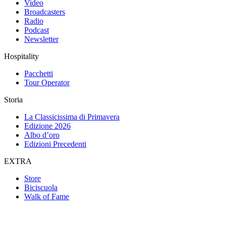
Video
Broadcasters
Radio
Podcast
Newsletter
Hospitality
Pacchetti
Tour Operator
Storia
La Classicissima di Primavera
Edizione 2026
Albo d’oro
Edizioni Precedenti
EXTRA
Store
Biciscuola
Walk of Fame