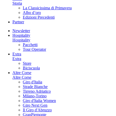
Storia
La Classicissima di Primavera
Albo d’oro
Edizioni Precedenti
Partner
Newsletter
Hospitality
Hospitality
Pacchetti
Tour Operator
Extra
Extra
Store
Biciscuola
Altre Corse
Altre Corse
Giro d'Italia
Strade Bianche
Tirreno Adriatico
Milano-Torino
Giro d'Italia Women
Giro Next Gen
Il Giro d'Abruzzo
GranPiemonte