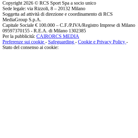
Copyright 2026 © RCS Sport Spa a socio unico
Sede legale: via Rizzoli, 8 – 20132 Milano
Soggetta ad attività di direzione e coordinamento di RCS
MediaGroup S.p.A.
Capitale Sociale € 100.000 – C.F./P.IVA/Registro Imprese di Milano
09597370155 - R.E.A. di Milano 1302385
Per la pubblicità:
CAIRORCS MEDIA
Preferenze sui cookie
-
Safeguarding
-
Cookie e Privacy Policy
-
Stato del consenso ai cookie: