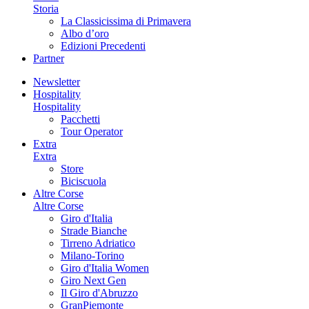
Storia
La Classicissima di Primavera
Albo d’oro
Edizioni Precedenti
Partner
Newsletter
Hospitality
Hospitality
Pacchetti
Tour Operator
Extra
Extra
Store
Biciscuola
Altre Corse
Altre Corse
Giro d'Italia
Strade Bianche
Tirreno Adriatico
Milano-Torino
Giro d'Italia Women
Giro Next Gen
Il Giro d'Abruzzo
GranPiemonte