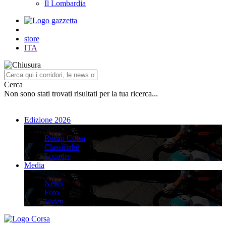
Il Lombardia
store
ITA
Cerca
Non sono stati trovati risultati per la tua ricerca...
Edizione 2026
Edizione 2026
Recap Corsa
Classifiche
Squadre
Media
Media
News
Foto
Video