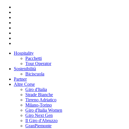
Hospitality
Pacchetti
Tour Operator
Sostenibilità
Biciscuola
Partner
Altre Corse
Giro d'Italia
Strade Bianche
Tirreno Adriatico
Milano-Torino
Giro d'Italia Women
Giro Next Gen
Il Giro d'Abruzzo
GranPiemonte