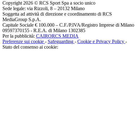
Copyright 2026 © RCS Sport Spa a socio unico
Sede legale: via Rizzoli, 8 – 20132 Milano
Soggetta ad attività di direzione e coordinamento di RCS
MediaGroup S.p.A.
Capitale Sociale € 100.000 – C.F./P.IVA/Registro Imprese di Milano
09597370155 - R.E.A. di Milano 1302385
Per la pubblicità:
CAIRORCS MEDIA
Preferenze sui cookie
-
Safeguarding
-
Cookie e Privacy Policy
-
Stato del consenso ai cookie: