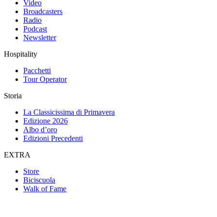
Video
Broadcasters
Radio
Podcast
Newsletter
Hospitality
Pacchetti
Tour Operator
Storia
La Classicissima di Primavera
Edizione 2026
Albo d’oro
Edizioni Precedenti
EXTRA
Store
Biciscuola
Walk of Fame